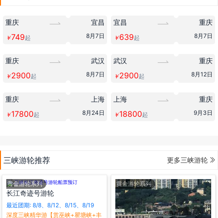
重庆

宜昌
宜昌

重庆
749
8月7日
639
8月7日
￥
起
￥
起
重庆

武汉
武汉

重庆
2900
8月7日
2900
8月12日
￥
起
￥
起
重庆

上海
上海

重庆
17800
8月24日
18800
9月3日
￥
起
￥
起

三峡游轮推荐
更多三峡游轮
黄金游轮系列
黄金游轮系列
长江奇迹号游轮
最近团期: 8/8、8/12、8/15、8/19
深度三峡精华游【赏巫峡+瞿塘峡+丰