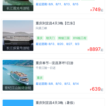
三峡大坝
升船机
最近团期: 8/9、8/11、8/13、8/15
长江观光号游轮
749
￥
起
重庆到宜昌4天3晚【巴东】
问鼎三峡
重庆
朝天门
烽烟三国
816核工程
白鹤梁水下博物馆
巫峡
瞿塘峡
神女天路
最近团期: 8/13、8/20、8/27、9/3
长江探索号游轮
8897
小小三峡
三峡大坝
三峡大坝截流纪念园
￥
起
三峡工程博物馆
重庆奉节--宜昌茅坪1日游
千里江陵一日还
重庆
最近团期: 8/8、8/10、8/12、8/14
世纪江山如诗游轮
639
￥
起
重庆到宜昌4天3晚（暑假）