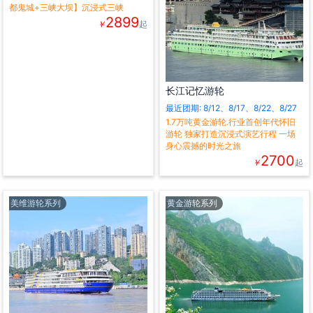
都鬼城+三峡大坝】沉浸式三峡
2899
￥
起
长江记忆游轮
最近团期: 8/12、8/17、8/22、8/27
1.7万吨黄金游轮.行业首创年代怀旧
游轮 独家打造沉浸式演艺行程 一场
身心震撼的时光之旅
2700
￥
起
美维游轮系列
黄金游轮系列