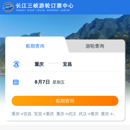
船期查询
游轮查询


重庆
宜昌
8月7日

星期五
船期查询
重庆→宜昌
宜昌→重庆
重庆→武汉
武汉→重庆
重庆→上海