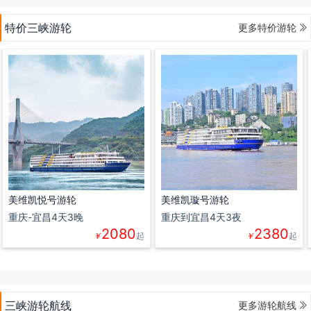

特价三峡游轮
更多特价游轮
美维凯悦号游轮
美维凯璇号游轮
重庆-宜昌4天3晚
重庆到宜昌4天3夜
2080
2380
￥
起
￥
起

三峡游轮航线
更多游轮航线