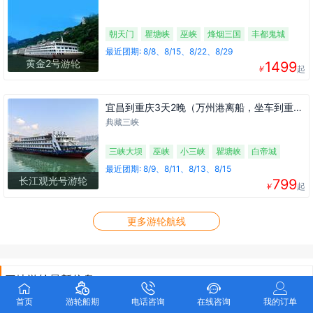
朝天门
瞿塘峡
巫峡
烽烟三国
丰都鬼城
白帝城
小三峡
三峡大坝
升船机
最近团期: 8/8、8/15、8/22、8/29
黄金2号游轮
1499
￥
起
宜昌到重庆3天2晚（万州港离船，坐车到重庆市中心结束）
典藏三峡
三峡大坝
巫峡
小三峡
瞿塘峡
白帝城
丰都鬼城
最近团期: 8/9、8/11、8/13、8/15
长江观光号游轮
799
￥
起
更多游轮航线
三峡游轮最新信息





首页
游轮船期
电话咨询
在线咨询
我的订单

2026年世纪江山如诗价格是多少？有什么优惠活动吗？
2026-01-20