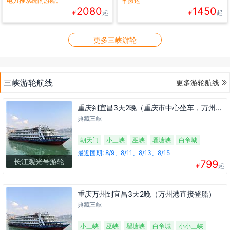
电力推系统的游船。
李搬运
2080
1450
￥
起
￥
起
更多三峡游轮

三峡游轮航线
更多游轮航线
重庆到宜昌3天2晚（重庆市中心坐车，万州港登船）
典藏三峡
朝天门
小三峡
巫峡
瞿塘峡
白帝城
小小三峡
三峡大坝
升船机
最近团期: 8/9、8/11、8/13、8/15
长江观光号游轮
799
￥
起
重庆万州到宜昌3天2晚（万州港直接登船）
典藏三峡
小三峡
巫峡
瞿塘峡
白帝城
小小三峡