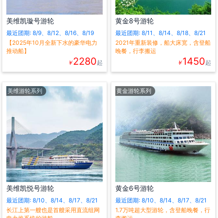
美维凯璇号游轮
黄金8号游轮
最近团期: 8/9、8/12、8/16、8/19
最近团期: 8/11、8/14、8/18、8/21
【2025年10月全新下水的豪华电力
2021年重新装修，船大床宽，含登船
推动船】
晚餐，行李搬运
2280
1450
￥
起
￥
起
美维游轮系列
黄金游轮系列
美维凯悦号游轮
黄金6号游轮
最近团期: 8/10、8/14、8/17、8/21
最近团期: 8/10、8/14、8/17、8/21
长江上第一艘也是首艘采用直流组网
1.7万吨超大型游轮，含登船晚餐，行