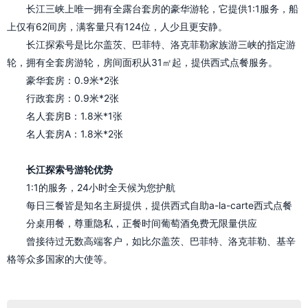
长江三峡上唯一拥有全露台套房的豪华游轮，它提供1:1服务，船
上仅有62间房，
满客量只有124位，
人少且更安静。
长江探索号是比尔盖茨、巴菲特、洛克菲勒家族游三峡的指定游
轮，拥有全套房游轮，房间面积从31㎡起，提供西式点餐服务。
豪华套房：0.9米*2张
行政套房：0.9米*2张
名人套房B：1.8米*1张
名人套房A：1.8米*2张
长江探索号游轮优势
1:1的服务，24小时全天候为您护航
每日三餐皆是知名主厨提供，提供西式自助a-la-carte西式点餐
分桌用餐，尊重隐私，正餐时间葡萄酒免费无限量供应
曾接待过无数高端客户，如比尔盖茨、巴菲特、洛克菲勒、基辛
格等众多国家的大使等。