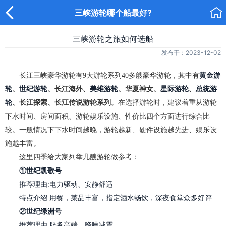


三峡游轮哪个船最好?
三峡游轮之旅如何选船
发布于：2023-12-02
长江三峡豪华游轮有9大游轮系列40多艘豪华游轮，其中有
黄金游
轮
、
世纪游轮
、长江海外、
美维游轮
、华夏神女、
星际游轮
、
总统游
轮
、长江探索、长江传说游轮系列
。
在选择游轮时，建议着重从游轮
下水时间、房间面积、游轮娱乐设施、性价比四个方面进行综合比
较。一般情况下下水时间越晚，游轮越新、硬件设施越先进、娱乐设
施越丰富。
这里四季给大家列举几艘游轮做参考：
①世纪凯歌号
推荐理由:电力驱动、安静舒适
特点介绍:用餐，菜品丰富，指定酒水畅饮，深夜食堂众多好评
②世纪绿洲号
推荐理由:服务高端、降噪减震