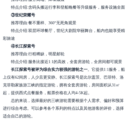
特点介绍:含码头搬运行李和登船晚餐等升级服务，服务设施全面
③世纪荣耀号
推荐理由:餐不重样、360°无死角观景
特点介绍:双层环球餐厅，世纪大剧院华丽舞台，船内也能享受精
彩旅途
④长江探索号
推荐理由:行程稀缺，明星邮轮
特点介绍:服务比接近1:1的高效，全套房游轮，全房间都可观景
长江探索号被评为综合实力较强的游轮之一
。它提供1:1服务，船
上仅有62间房，人少且更安静。长江探索号是比尔盖茨、巴菲特、洛
克菲勒家族游三峡的指定游轮，拥有全套房游轮，房间面积从31㎡
起，提供西式点餐服务，船票价格在人均4-5K起。
总的来说，选择最好的三峡游轮需要根据个人需求、偏好和预算
进行综合考虑。可以参考各个系列的特点以及其他游客的评价，选择
适合自己的游轮。