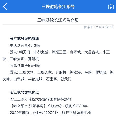


三峡游轮长江贰号
三峡游轮长江贰号介绍
发布于：2023-12-11
长江贰号游轮航线
重庆到宜昌4天3晚
景点: 朝天门、丰都鬼城、烽烟三国、白帝城、大昌古镇、小三
峡、三峡大坝、升船机
宜昌到重庆5天4晚
景点: 三峡大坝、三峡人家、升船机、神农溪、巫峡、瞿塘峡、神
女峰、白帝城、丰都鬼城、石宝寨、朝天门
长江贰号游轮优点
长江三峡万吨级大型游轮国宾接待游轮
【独立阳台·江景客房】长航游轮 · 领航长江30年
2022年翻新，总吨位12000吨，航行平稳如履平地