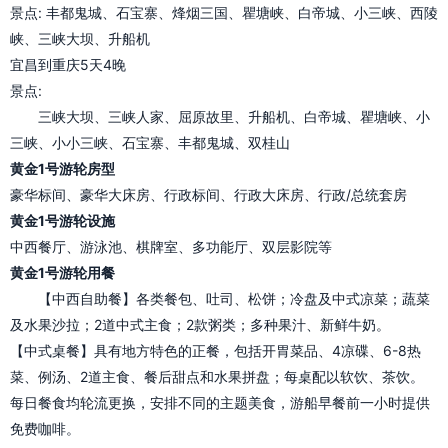
景点: 丰都鬼城、石宝寨、烽烟三国、瞿塘峡、白帝城、小三峡、西陵
峡、三峡大坝、升船机
宜昌到重庆5天4晚
景点:
三峡大坝、三峡人家、屈原故里、升船机、白帝城、瞿塘峡、小
三峡、小小三峡、石宝寨、丰都鬼城、双桂山
黄金1号游轮房型
豪华标间、豪华大床房、行政标间、行政大床房、行政/总统套房
黄金1号游轮设施
中西餐厅、游泳池、棋牌室、多功能厅、双层影院等
黄金1号游轮用餐
【中西自助餐】各类餐包、吐司、松饼；冷盘及中式凉菜；蔬菜
及水果沙拉；2道中式主食；2款粥类；多种果汁、新鲜牛奶。
【中式桌餐】具有地方特色的正餐，包括开胃菜品、4凉碟、6-8热
菜、例汤、2道主食、餐后甜点和水果拼盘；每桌配以软饮、茶饮。
每日餐食均轮流更换，安排不同的主题美食，游船早餐前一小时提供
免费咖啡。