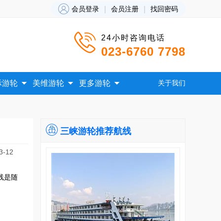

会员登录
|
会员注册
|
找回密码

24小时咨询电话
023-6760 7798



际游轮
美维游轮
更多游轮
关于我们

三峡游轮推荐航线
-12
线是随