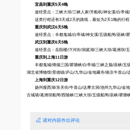
宜昌到重庆5天4晚
途经景点：三峡大坝/三峡人家/升船机/神女溪/白帝城/
这类行程还有3天或2天的路线，最短为2天1晚的行程
重庆到武汉6天5晚
途经景点：
丰都鬼城/白帝城/神女溪/五级船闸/巫峡/
武汉到重庆6天5晚
途经景点：
岳阳楼/汴河街/洞庭湖/三峡大坝/葛洲坝/
重庆到上海11日游
丰都鬼城/烽烟三国/瞿塘峡/白帝城/三峡之巅/巫峡/五
湖北省博物馆/景德镇/庐山/九华山/金地藏寺/南京牛首山/
上海到重庆12日游
扬州瘦西湖/东关街/牛首山/达摩古洞/池州九华山/金地
古城墙/葛洲坝船闸/西陵峡/三峡大坝/五级船闸/巫峡/瞿塘

请对内容作出评论