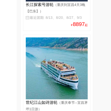
长江探索号游轮
（重庆到宜昌4天3晚
【巴东】）
最近团期: 8/13、8/20、8/27、9/3

8897
￥
起
世纪江山如诗游轮
（重庆奉节--宜昌茅
坪1日游）