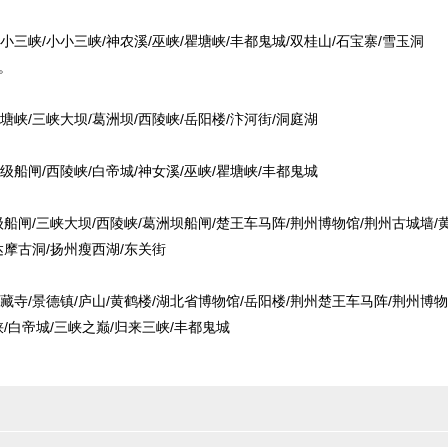
小三峡/小小三峡/神农溪/巫峡/瞿塘峡/丰都鬼城/双桂山/石宝寨/雪玉洞
。
瞿塘峡/三峡大坝/葛洲坝/西陵峡/岳阳楼/汴河街/洞庭湖
五级船闸/西陵峡/白帝城/神女溪/巫峡/瞿塘峡/丰都鬼城
级船闸/三峡大坝/西陵峡/葛洲坝船闸/楚王车马阵/荆州博物馆/荆州古城墙/
达摩古洞/扬州瘦西湖/东关街
藏寺/景德镇/庐山/黄鹤楼/湖北省博物馆/岳阳楼/荆州楚王车马阵/荆州博物
峡/白帝城/三峡之巅/归来三峡/丰都鬼城