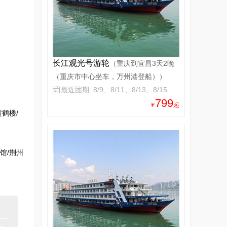
长江观光号游轮
（重庆到宜昌3天2晚
（重庆市中心坐车，万州港登船））
最近团期: 8/9、8/11、8/13、8/15

799
￥
起
黄鹤楼/
馆/荆州