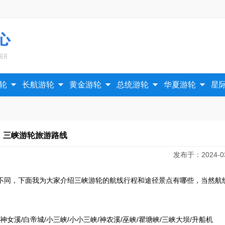





轮
长航游轮
黄金游轮
总统游轮
华夏游轮
星
三峡游轮旅游路线
发布于：2024-03
不同，下面我为大家介绍三峡游轮的航线行程和途径景点有哪些，当然航
神女溪/白帝城/小三峡/小小三峡/神农溪/巫峡/瞿塘峡/三峡大坝/升船机