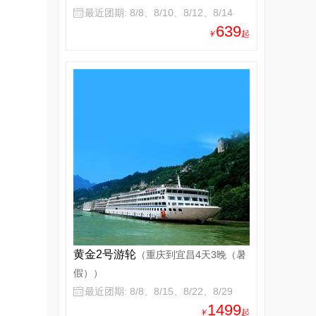
最近团期: 8/8、8/10、8/12、8/14

639
￥
起
黄金2号游轮
（重庆到宜昌4天3晚（暑
假））
最近团期: 8/8、8/15、8/22、8/29

1499
￥
起