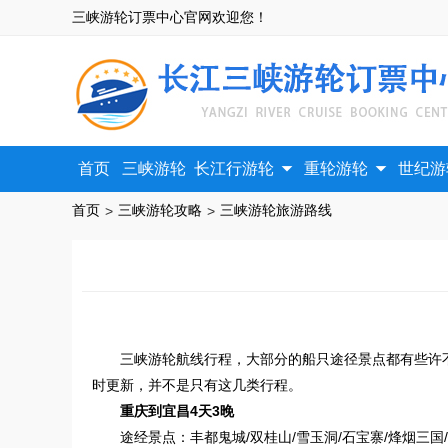
三峡游轮订票中心官网欢迎您！


首页
三峡游轮
长江行游轮
重轮游轮
世纪游
首页
三峡游轮攻略
三峡游轮旅游路线
>
>
三峡游轮航线行程，大部分的船只途径景点都有些许
时更新，并不是只有这几类行程。
重庆到宜昌4天3晚
途经景点
：丰都鬼城/双桂山/雪玉洞/石宝寨/烽烟三国/