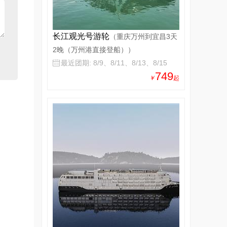
长江观光号游轮
（重庆万州到宜昌3天
2晚（万州港直接登船））
最近团期: 8/9、8/11、8/13、8/15

749
￥
起