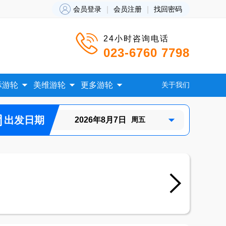

会员登录
|
会员注册
|
找回密码

24小时咨询电话
023-6760 7798



际游轮
美维游轮
更多游轮
关于我们


出发日期
2026年8月7日
周五
