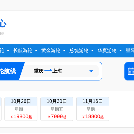





轮
长航游轮
黄金游轮
总统游轮
华夏游轮
星


轮航线
重庆
上海
10月26日
10月30日
11月16日
星期一
星期五
星期一
19800
7999
18800
￥
起
￥
起
￥
起