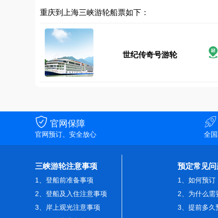
重庆到上海三峡游轮船票
如下：
世纪传奇号游轮


官网保障
官网预订、安全放心
全国
三峡游轮注意事项
预定常见问
1、登船前准备事项
1、如何预订
2、登船及入住注意事项
2、为什么需
3、岸上观光注意事项
3、提前多久