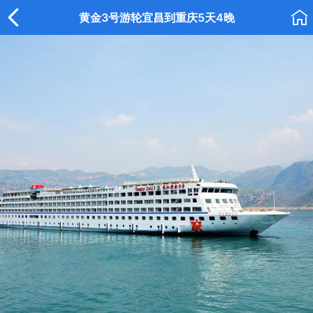


黄金3号游轮宜昌到重庆5天4晚