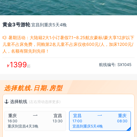
黄金3号游轮
宜昌到重庆5天4晚
暑期活动：大陆籍2大1小订暑假7.1~8.25航次豪标/豪大享12岁以下

儿童不占床免费，同舱第2名儿童不占床仅收600元/人，加床1200元/
人，名额有限先到先得！
1399
航线编号: SX
1045
￥
起
选择航线.日期.房型
选择航线

(左右滑动选择更多)
重庆

宜昌
宜昌

重庆
16:30
13:30
17:00
08:30
重庆到宜昌4天3晚
宜昌到重庆5天4晚
