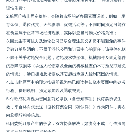
理性消费；
2.船票价格非固定价格，会随着市场的诸多因素而调整，例如：库
存余位、退位代卖、天气影响、促销活动等，不同时间预定可能存
在价差属于正常市场经济现象，实际以您当时购买价格为准；
3.因发生不可抗力及游轮公司已尽合理注意义务仍不能避免的事件
导致订单取消的，不属于游轮公司和订票中心的责任，该事件包括
不限于关乎游轮安全问题，游轮浸水或船体、机械部件及固定部件
的故障或损坏（承运人经惯常及全面的机械检查仍不可预见或避免
的情况），港口拥堵及堵塞或其它超出承运人控制范围的情况。
4.点击此界面中的预定按钮即视为您已阅读并知晓本页面中的参考
行程、费用说明、预定须知以及退改规则。
5.付款成功则视为您同意前述条款（含告知事项）代订票协议生
效，平台将向您发送《游轮订票合同（确认件）》作为附件，再次
向您提醒相关信息。
6.因委托订票产生的争议，双方协商解决；如协商不成，可依法向
本平台所在地法院提起诉讼。