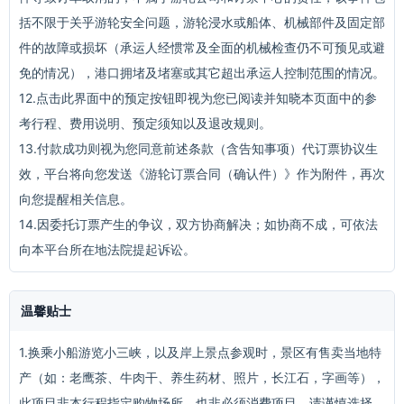
括不限于关乎游轮安全问题，游轮浸水或船体、机械部件及固定部
件的故障或损坏（承运人经惯常及全面的机械检查仍不可预见或避
免的情况），港口拥堵及堵塞或其它超出承运人控制范围的情况。
12.点击此界面中的预定按钮即视为您已阅读并知晓本页面中的参
考行程、费用说明、预定须知以及退改规则。
13.付款成功则视为您同意前述条款（含告知事项）代订票协议生
效，平台将向您发送《游轮订票合同（确认件）》作为附件，再次
向您提醒相关信息。
14.因委托订票产生的争议，双方协商解决；如协商不成，可依法
向本平台所在地法院提起诉讼。
温馨贴士
1.换乘小船游览小三峡，以及岸上景点参观时，景区有售卖当地特
产（如：老鹰茶、牛肉干、养生药材、照片，长江石，字画等），
此项目非本行程指定购物场所，也非必须消费项目，请谨慎选择，