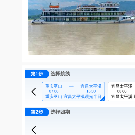
第1步
选择航线
重庆巫山

宜昌太平溪
宜昌太平溪

07:00
16:00
08:00
重庆巫山-宜昌太平溪观光半日
宜昌太平溪

第2步
选择团期
