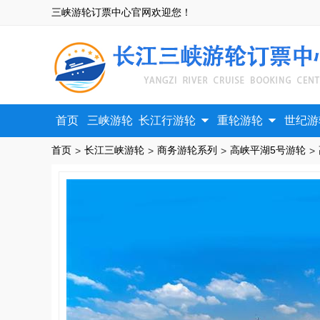
三峡游轮订票中心官网欢迎您！


首页
三峡游轮
长江行游轮
重轮游轮
世纪游
首页
长江三峡游轮
商务游轮系列
高峡平湖5号游轮
>
>
>
>