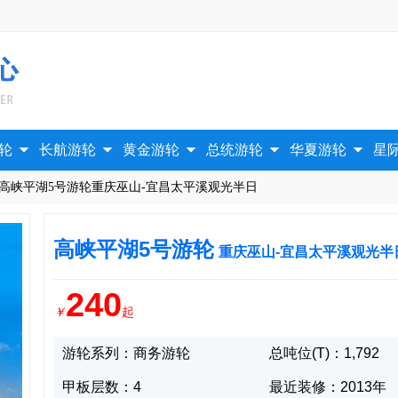





轮
长航游轮
黄金游轮
总统游轮
华夏游轮
星
高峡平湖5号游轮重庆巫山-宜昌太平溪观光半日
高峡平湖5号游轮
重庆巫山-宜昌太平溪观光半
240
￥
起
游轮系列：商务游轮
总吨位(T)：1,792
甲板层数：4
最近装修：2013年