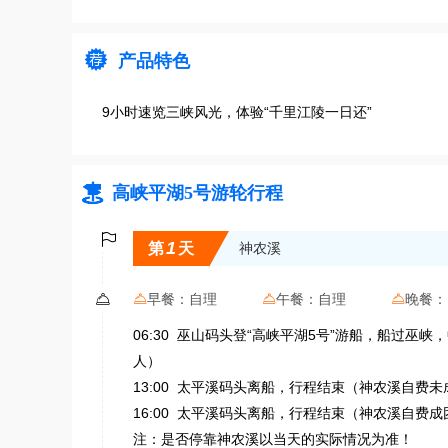

产品特色
9小时速览三峡风光，体验“千里江陵一日还”

高峡平湖5号游轮行程

1
第
天
神农溪

早餐：
自理
午餐：
自理
晚餐：



06:30 巫山码头登“高峡平湖5号”游船，船过巫
人）
13:00 太平溪码头离船，行程结束（神农溪自费未
16:00 太平溪码头离船，行程结束（神农溪自费成
注：是否停靠神农溪以当天的实际情况为准！