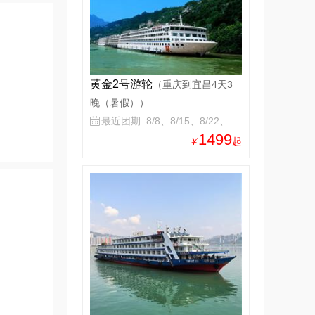
黄金2号游轮
（重庆到宜昌4天3
晚（暑假））
最近团期: 8/8、8/15、8/22、8/29

1499
￥
起