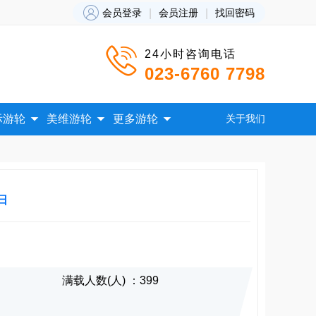

会员登录
|
会员注册
|
找回密码

24小时咨询电话
023-6760 7798



际游轮
美维游轮
更多游轮
关于我们
日
满载人数(人) ：399