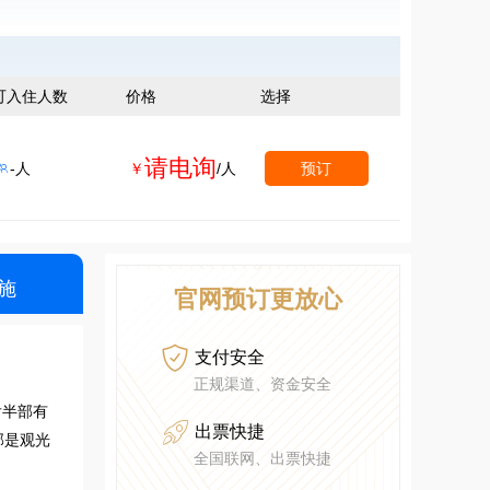
可入住人数
价格
选择
请电询
-人
￥
/人
预订

施
官网预订更放心

支付安全
正规渠道、资金安全
后半部有

出票快捷
部是观光
全国联网、出票快捷