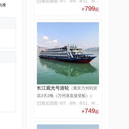
最近团期: 8/7、8/9、8/11、8/13

为准
799
￥
起
长江观光号游轮
（重庆万州到宜
昌3天2晚（万州港直接登船））
最近团期: 8/7、8/9、8/11、8/13

749
￥
起