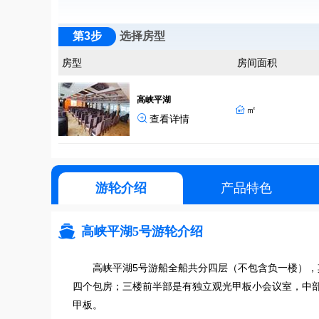
第3步
选择房型
房型
房间面积
高峡平湖
㎡


查看详情
游轮介绍
产品特色

高峡平湖5号游轮介绍
高峡平湖5号游船全船共分四层（不包含负一楼），
四个包房；三楼前半部是有独立观光甲板小会议室，中
甲板。