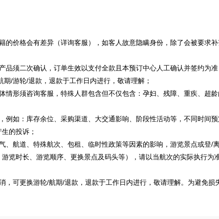
国籍的价格会有差异（详询客服），如客人故意隐瞒身份，除了会被要求补
本产品须二次确认，订单生效以支付全款且本预订中心人工确认并签约为准
航期/游轮/退款，退款于工作日内进行，敬请理解；
具体情形须咨询客服，特殊人群包含但不仅包含：孕妇、残障、重疾、超龄
整，例如：库存余位、采购渠道、大交通影响、阶段性活动等，不同时间预
产生的投诉；
气、航道、特殊航次、包租、临时性政策等因素的影响，游览景点或登/
、游览时长、游览顺序、更换景点及码头等），请以当航次的实际执行为
。
消，可更换游轮/航期/退款，退款于工作日内进行，敬请理解。为避免损