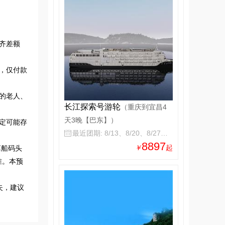
齐差额
，仅付款
的老人、
长江探索号游轮
（重庆到宜昌4
天3晚【巴东】）
定可能存
最近团期: 8/13、8/20、8/27、9/3

8897
￥
起
离船码头
准。本预
失，建议