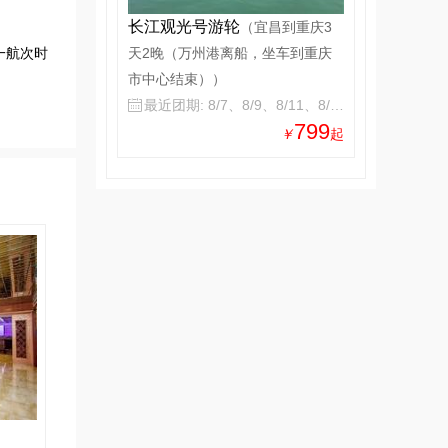
长江观光号游轮
（宜昌到重庆3
一航次时
天2晚（万州港离船，坐车到重庆
市中心结束））
最近团期: 8/7、8/9、8/11、8/13

799
￥
起