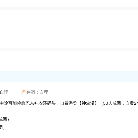
自理
住宿：
自理

峡，中途可能停靠巴东神农溪码头，自费游览【神农溪】（50人成团，自费24
成团）
团）