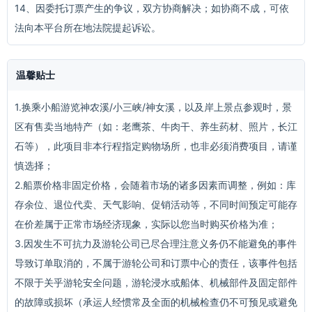
14、因委托订票产生的争议，双方协商解决；如协商不成，可依
法向本平台所在地法院提起诉讼。
温馨贴士
1.换乘小船游览神农溪/小三峡/神女溪，以及岸上景点参观时，景
区有售卖当地特产（如：老鹰茶、牛肉干、养生药材、照片，长江
石等），此项目非本行程指定购物场所，也非必须消费项目，请谨
慎选择；
2.船票价格非固定价格，会随着市场的诸多因素而调整，例如：库
存余位、退位代卖、天气影响、促销活动等，不同时间预定可能存
在价差属于正常市场经济现象，实际以您当时购买价格为准；
3.因发生不可抗力及游轮公司已尽合理注意义务仍不能避免的事件
导致订单取消的，不属于游轮公司和订票中心的责任，该事件包括
不限于关乎游轮安全问题，游轮浸水或船体、机械部件及固定部件
的故障或损坏（承运人经惯常及全面的机械检查仍不可预见或避免