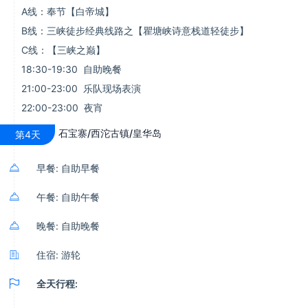
A线：奉节【白帝城】
B线：三峡徒步经典线路之【瞿塘峡诗意栈道轻徒步】
C线：【三峡之巅】
18:30-19:30 自助晚餐
21:00-23:00 乐队现场表演
22:00-23:00 夜宵
石宝寨/西沱古镇/皇华岛
第4天

早餐: 自助早餐

午餐: 自助午餐

晚餐: 自助晚餐

住宿: 游轮

全天行程: