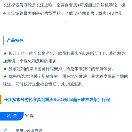
长江探索号游轮是长江上唯一全露台套房+可原船过升船机游轮，拥
有长江游轮最大的基础房型面积，全船仅74间套房，载客148位贵
宾，是长江上载客量最小，人均空间最大的豪华精品游轮。

罕见1:1的乘客服务比，彰显尊贵典范。1比1管家式服务，英国圣殿游
船公司管理，好假期从探索号开始
产品特色
★ 长江上唯一的全套房游轮，船员和乘客的比例接近1:1，带给您更
加亲切、个性化和及时的服务。
★ 独家定制的岸上游览行程安排，给您带来独特的专属体验。
★ 优先精选本地时令新鲜食材，用在地的做法，最大程度保留当地的
味道。同时践行企业社会责任，减少碳足迹。
长江探索号游轮宜昌到重庆5天4晚(问鼎三峡神农架）行程
宜昌
第1天

早餐: 敬请自理