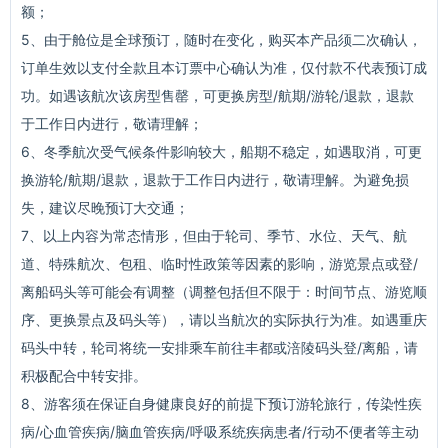
额；
5、由于舱位是全球预订，随时在变化，购买本产品须二次确认，
订单生效以支付全款且本订票中心确认为准，仅付款不代表预订成
功。如遇该航次该房型售罄，可更换房型/航期/游轮/退款，退款
于工作日内进行，敬请理解；
6、冬季航次受气候条件影响较大，船期不稳定，如遇取消，可更
换游轮/航期/退款，退款于工作日内进行，敬请理解。为避免损
失，建议尽晚预订大交通；
7、以上内容为常态情形，但由于轮司、季节、水位、天气、航
道、特殊航次、包租、临时性政策等因素的影响，游览景点或登/
离船码头等可能会有调整（调整包括但不限于：时间节点、游览顺
序、更换景点及码头等），请以当航次的实际执行为准。如遇重庆
码头中转，轮司将统一安排乘车前往丰都或涪陵码头登/离船，请
积极配合中转安排。
8、游客须在保证自身健康良好的前提下预订游轮旅行，传染性疾
病/心血管疾病/脑血管疾病/呼吸系统疾病患者/行动不便者等主动