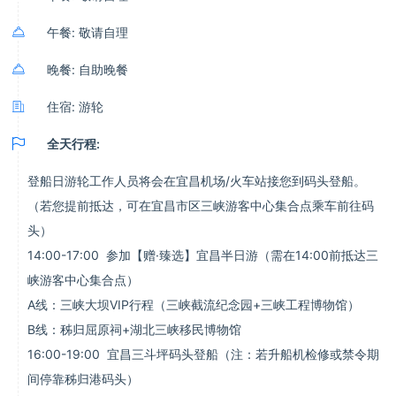

午餐: 敬请自理

晚餐: 自助晚餐

住宿: 游轮

全天行程:
登船日游轮工作人员将会在宜昌机场/火车站接您到码头登船。
（若您提前抵达，可在宜昌市区三峡游客中心集合点乘车前往码
头）
14:00-17:00 参加【赠·臻选】宜昌半日游（需在14:00前抵达三
峡游客中心集合点）
A线：三峡大坝VIP行程（三峡截流纪念园+三峡工程博物馆）
B线：秭归屈原祠+湖北三峡移民博物馆
16:00-19:00 宜昌三斗坪码头登船（注：若升船机检修或禁令期
间停靠秭归港码头）