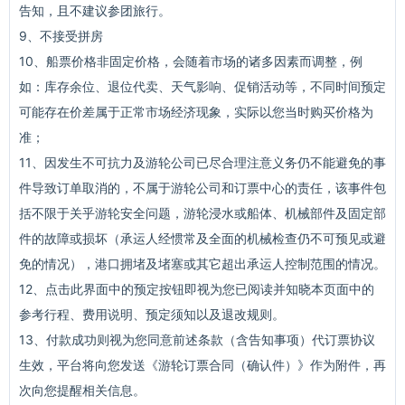
告知，且不建议参团旅行。
9、不接受拼房
10、船票价格非固定价格，会随着市场的诸多因素而调整，例
如：库存余位、退位代卖、天气影响、促销活动等，不同时间预定
可能存在价差属于正常市场经济现象，实际以您当时购买价格为
准；
11、因发生不可抗力及游轮公司已尽合理注意义务仍不能避免的事
件导致订单取消的，不属于游轮公司和订票中心的责任，该事件包
括不限于关乎游轮安全问题，游轮浸水或船体、机械部件及固定部
件的故障或损坏（承运人经惯常及全面的机械检查仍不可预见或避
免的情况），港口拥堵及堵塞或其它超出承运人控制范围的情况。
12、点击此界面中的预定按钮即视为您已阅读并知晓本页面中的
参考行程、费用说明、预定须知以及退改规则。
13、付款成功则视为您同意前述条款（含告知事项）代订票协议
生效，平台将向您发送《游轮订票合同（确认件）》作为附件，再
次向您提醒相关信息。