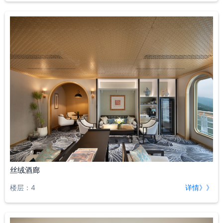
丝绒酒廊
楼层：4
详情》》