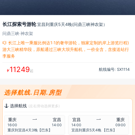
长江探索号游轮
宜昌到重庆5天4晚(问鼎三峡神农架）
问鼎三峡·神农架
长江上唯一乘服比例达1:1的奢华游轮，独家定制的岸上游览行程)

游大三峡精华段，原船通过三峡大坝升船机，一价全含，含接送站行
李服务
11249
航线编号: SX
1114
￥
起
选择航线.日期.房型
选择航线

(左右滑动选择更多)
重庆

宜昌
宜昌

重庆
16:00
14:00
14:00
09:00
重庆到宜昌4天3晚【巴东】
宜昌到重庆5天4晚 【巴东】