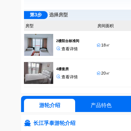
第3步
选择房型
房型
房间面积
2楼阳台标准间
18㎡


查看详情
4楼套房
20㎡


查看详情
游轮介绍
产品特色

长江孚泰游轮介绍