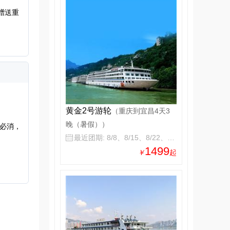
赠送重
黄金2号游轮
（重庆到宜昌4天3
晚（暑假））
（必消，
最近团期: 8/8、8/15、8/22、8/29

1499
￥
起