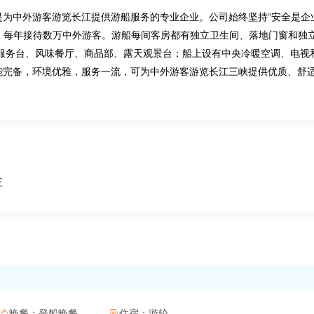
是为中外游客游览长江提供游船服务的专业企业。公司始终坚持“安全是企
念，每年接待数万中外游客。游船每间客房都有独立卫生间、落地门窗和独
总服务台、风味餐厅、商品部、露天观景台；船上设有中央冷暖空调、电视
能完备，环境优雅，服务一流，可为中外游客游览长江三峡提供优质、舒
王
晚餐：
登船晚餐
住宿：
游轮

