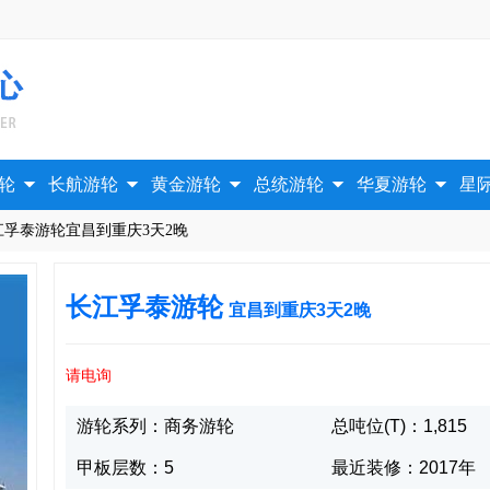





轮
长航游轮
黄金游轮
总统游轮
华夏游轮
星
江孚泰游轮宜昌到重庆3天2晚
长江孚泰游轮
宜昌到重庆3天2晚
请电询
游轮系列：商务游轮
总吨位(T)：1,815
甲板层数：5
最近装修：2017年