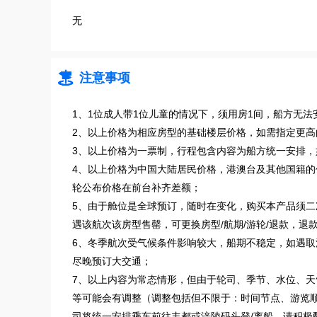
无

注意事项
1、1位成人带1位儿童的情况下，须用房1间，船方无法
2、以上价格为相应房型的基础楼层价格，如需指定更高
3、以上价格为一票制，行程包含内容为船方统一安排，
4、以上价格为中国大陆居民价格，港澳台及其他国籍
轮公布价格在前台补齐差额；
5、由于舱位是全球预订，随时在变化，购买本产品须
遇该航次该房型售罄，可更换房型/航期/游轮/退款，退
6、冬季航次受气候条件影响较大，船期不稳定，如遇取
尽晚预订大交通；
7、以上内容为常态情形，但由于轮司、季节、水位、天
等可能会有调整（调整包括但不限于：时间节点、游览
司将统一安排乘车前往丰都或涪陵码头登/离船，请积极