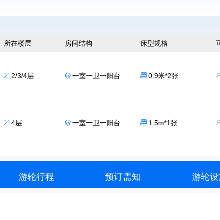
所在楼层
房间结构
床型规格
2/3/4层
一室一卫一阳台
0.9米*2张



4层
一室一卫一阳台
1.5m*1张



游轮行程
预订需知
游轮设