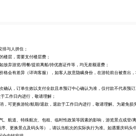
安排与人拼住；
的楼层，需要支付楼层费；
如放弃游览/用餐/提前离船/持优惠证件等，均无差额退费；
的价格会有差异（详询客服），如客人故意隐瞒身份，在游轮前台被查出，
二次确认，订单生效以支付全款且本预订中心确认为准，仅付款不代表预订
款于工作日内进行，敬请理解；
消，可更换游轮/航期/退款，退款于工作日内进行，敬请理解。为避免损
气、航道、特殊航次、包租、临时性政策等因素的影响，游览景点或登/
顺序、更换景点及码头等），请以当航次的实际执行为准。如遇重庆码头
配合中转安排。