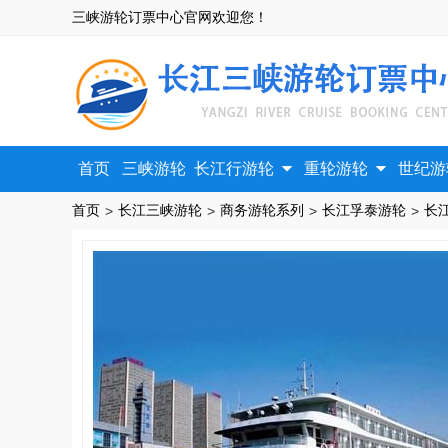
三峡游轮订票中心官网欢迎您！


首页
三峡游轮
长江行游轮
重轮游轮
世纪游
首页
长江三峡游轮
商务游轮系列
长江孚泰游轮
>
>
>
>
长