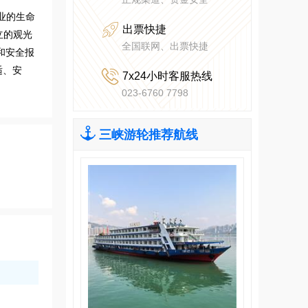
业的生命

出票快捷
立的观光
全国联网、出票快捷
和安全报
适、安

7x24小时客服热线
023-6760 7798

三峡游轮推荐航线