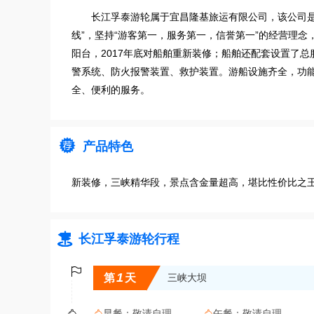
长江孚泰游轮属于宜昌隆基旅运有限公司，该公司
线”，坚持“游客第一，服务第一，信誉第一”的经营理
阳台，2017年底对船舶重新装修；船舶还配套设置了
警系统、防火报警装置、救护装置。游船设施齐全，功
全、便利的服务。

产品特色
新装修，三峡精华段，景点含金量超高，堪比性价比之

长江孚泰游轮行程

1
第
天
三峡大坝

早餐：
敬请自理
午餐：
敬请自理

