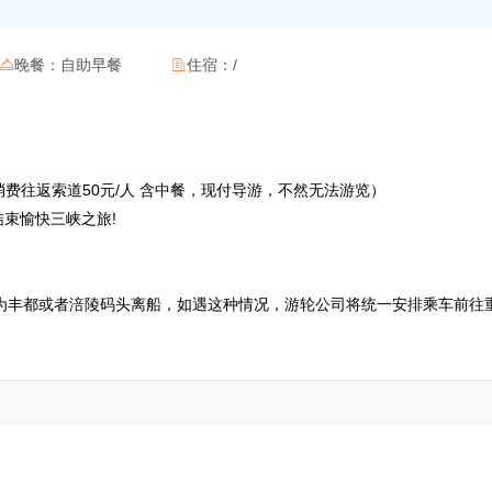
晚餐：
自助早餐
住宿：
/


】(必消费往返索道50元/人 含中餐，现付导游，不然无法游览）
近结束愉快三峡之旅!
为丰都或者涪陵码头离船，如遇这种情况，游轮公司将统一安排乘车前往