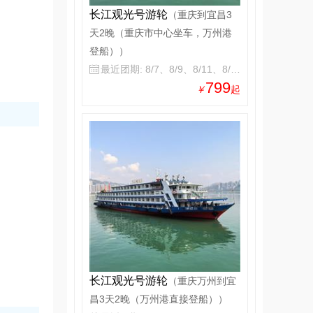
长江观光号游轮
（重庆到宜昌3
天2晚（重庆市中心坐车，万州港
登船））
最近团期: 8/7、8/9、8/11、8/13

799
￥
起
长江观光号游轮
（重庆万州到宜
昌3天2晚（万州港直接登船））