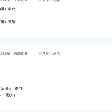
知为准）集合。
茅坪港）登船
晚餐：
自助晚餐
住宿：
酒店


币背后图片【夔门】
299元/人）