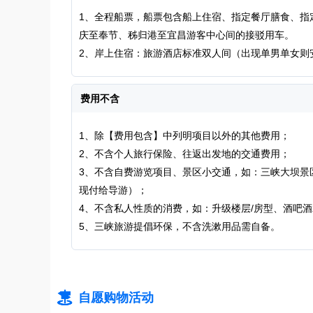
1、全程船票，船票包含船上住宿、指定餐厅膳食、指
庆至奉节、秭归港至宜昌游客中心间的接驳用车。
2、岸上住宿：旅游酒店标准双人间（出现单男单女则
费用不含
1、除【费用包含】中列明项目以外的其他费用；
2、不含个人旅行保险、往返出发地的交通费用；
3、不含自费游览项目、景区小交通，如：三峡大坝景区电瓶
现付给导游）；
4、不含私人性质的消费，如：升级楼层/房型、酒吧酒
5、三峡旅游提倡环保，不含洗漱用品需自备。

自愿购物活动