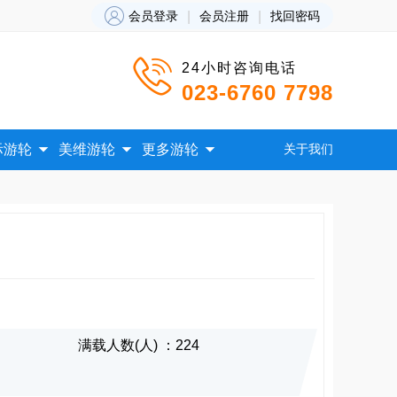

会员登录
|
会员注册
|
找回密码

24小时咨询电话
023-6760 7798



际游轮
美维游轮
更多游轮
关于我们
满载人数(人) ：224