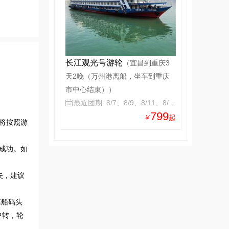
长江观光号游轮
（宜昌到重庆3
天2晚（万州港离船，坐车到重庆
市中心结束））
最近团期: 8/7、8/9、8/11、8/13

799
￥
起
将按照游
成功。如
失，建议
离船码头
中转，轮