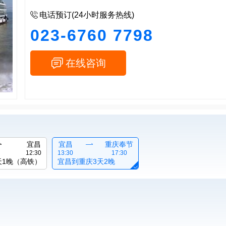

电话预订(24小时服务热线)
023-6760 7798

在线咨询

宜昌
宜昌

重庆奉节
12:30
13:30
17:30
天1晚（高铁）
宜昌到重庆3天2晚
