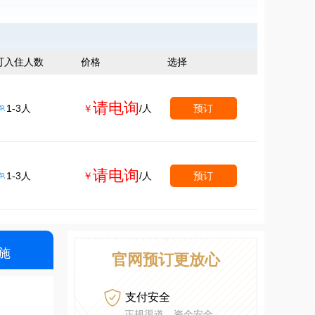
可入住人数
价格
选择
请电询
1-3人
￥
/人
预订

请电询
1-3人
￥
/人
预订

施
官网预订更放心

支付安全
正规渠道、资金安全