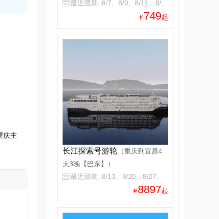
最近团期: 8/7、8/9、8/11、8/13

749
￥
起
重庆主
长江探索号游轮
（重庆到宜昌4
天3晚【巴东】）
最近团期: 8/13、8/20、8/27、9/3

8897
￥
起