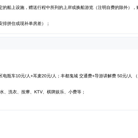
定的船上设施，赠送行程中所列的上岸或换船游览（注明自费的除外），
安排拼住或现补单房差）；
车10元/人+耳麦20元/人；丰都鬼城 交通费+导游讲解费 50元/人 
水、洗衣、按摩、KTV、棋牌娱乐、小费等；