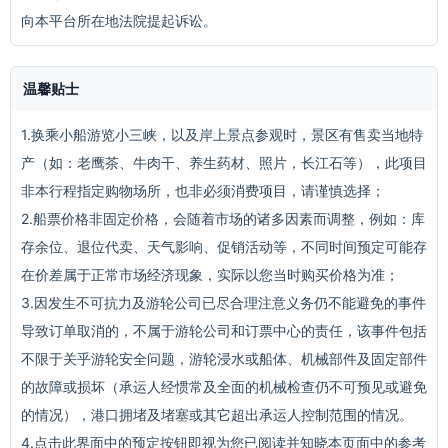
向本平台所在地法院提起诉讼。
温馨贴士
1.换乘小船游览小三峡，以及岸上景点参观时，景区有售卖当地特
产（如：老鹰茶、牛肉干、养生药材、照片，长江石等），此项目
非本行程指定购物场所，也非必须消费项目，请谨慎选择；
2.船票价格非固定价格，会随着市场的诸多因素而调整，例如：库
存余位、退位代卖、天气影响、促销活动等，不同时间预定可能存
在价差属于正常市场经济现象，实际以您当时购买价格为准；
3.因发生不可抗力及游轮公司已尽合理注意义务仍不能避免的事件
导致订单取消的，不属于游轮公司和订票中心的责任，该事件包括
不限于关乎游轮安全问题，游轮浸水或船体、机械部件及固定部件
的故障或损坏（承运人经惯常及全面的机械检查仍不可预见或避免
的情况），港口拥堵及堵塞或其它超出承运人控制范围的情况。
4.点击此界面中的预定按钮即视为您已阅读并知晓本页面中的参考