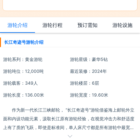
游轮介绍
游轮行程
预订需知
游轮设施
长江奇迹号游轮介绍
游轮系列：
黄金游轮
游轮星级：豪华5钻
游轮吨位：12,000吨
最近装修：2024年
游轮载客：349人
游轮楼层：6层
游轮长度：136.00米
游轮宽度：19.60米
作为新一代长江三峡邮轮， “长江奇迹号”游轮借鉴海上邮轮外立
面和内设功能元素，汲取长江原有游轮经验，在视觉冲击力和舒适度
上有了质的飞跃，即使是标准间，单人床尺寸都是所有游轮中最宽
的。配套有休闲娱乐、商业购物、中西餐饮等功能，使70多个经典元
