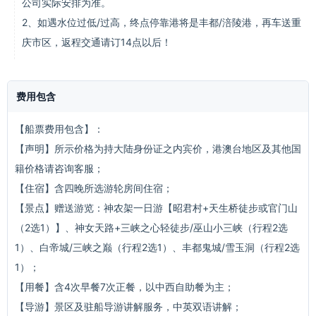
公司实际安排为准。
2、如遇水位过低/过高，终点停靠港将是丰都/涪陵港，再车送重
庆市区，返程交通请订14点以后！
费用包含
【船票费用包含】：
【声明】所示价格为持大陆身份证之内宾价，港澳台地区及其他国
籍价格请咨询客服；
【住宿】含四晚所选游轮房间住宿；
【景点】赠送游览：神农架一日游【昭君村+天生桥徒步或官门山
（2选1）】、神女天路+三峡之心轻徒步/巫山小三峡（行程2选
1）、白帝城/三峡之巅（行程2选1）、丰都鬼城/雪玉洞（行程2选
1）；
【用餐】含4次早餐7次正餐，以中西自助餐为主；
【导游】景区及驻船导游讲解服务，中英双语讲解；