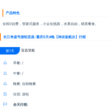
素在超前配置中相互交融，极富特色。每艘邮轮都是一条流动的水上
风景线，亦是一座移动的水上宫殿，更是寄情山水、亲近自然、商务
产品特色
休闲、品味尊贵的绝处佳境！
全程0自费，管家式服务，小众化线路，水果自由，精美餐食。
长江奇迹号游轮宜昌-重庆5天4晚【神农架航次】行程
宜昌登船
第1天

早餐: /

午餐: /

晚餐: 自助晚餐

住宿: 游轮

全天行程: