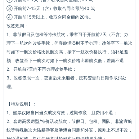
③ 开航前7-15天（含）收取合同金额的40 %;
④ 开航前15天以上，收取合同金额的20％。
改签规则：
1、非节假日及包租等特殊航次，乘客可于开航前7天（不含）办
理下一航次的改签手续，但客舱满员时不予办理；改签至下一航次
时如下一航次价格比原航次高，按下一航次价格执行，须补足差
额；改签至下一航次时如下一航次价格比原航次低，差额不退；
2、开航前7天内不再办理改签手续；
3、改签仅限一次，变更后未乘船者，按其变更前日期作取消处
理。
【特别说明】：
1、船票仅限当日当次航次有效，过期作废，且费用不退；
2、套房高级房型/特价活动航次，节假日、包租、团队、非渝宜航
线等特殊航次大陆籍游客及港澳台同胞和外宾，原则上不退不改，
确须退改的，提供凭证并以轮司实际申请结果为准；