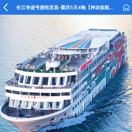


长江奇迹号游轮宜昌-重庆5天4晚【神农架航次】