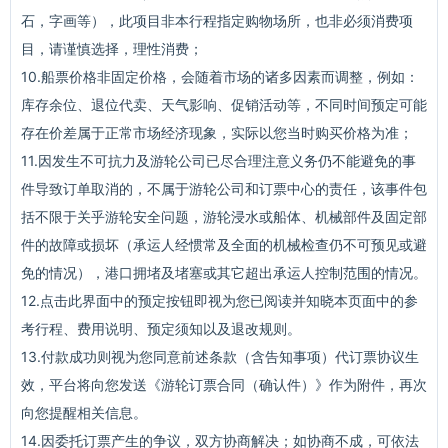
石，字画等），此项目非本行程指定购物场所，也非必须消费项
目，请谨慎选择，理性消费；
10.船票价格非固定价格，会随着市场的诸多因素而调整，例如：
库存余位、退位代卖、天气影响、促销活动等，不同时间预定可能
存在价差属于正常市场经济现象，实际以您当时购买价格为准；
11.因发生不可抗力及游轮公司已尽合理注意义务仍不能避免的事
件导致订单取消的，不属于游轮公司和订票中心的责任，该事件包
括不限于关乎游轮安全问题，游轮浸水或船体、机械部件及固定部
件的故障或损坏（承运人经惯常及全面的机械检查仍不可预见或避
免的情况），港口拥堵及堵塞或其它超出承运人控制范围的情况。
12.点击此界面中的预定按钮即视为您已阅读并知晓本页面中的参
考行程、费用说明、预定须知以及退改规则。
13.付款成功则视为您同意前述条款（含告知事项）代订票协议生
效，平台将向您发送《游轮订票合同（确认件）》作为附件，再次
向您提醒相关信息。
14.因委托订票产生的争议，双方协商解决；如协商不成，可依法