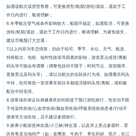
如遇该航次该房型售罄，可更换房型/航期/游轮/退款，退款于工
作日内进行，敬请理解；
6.冬季航次受气候条件影响较大，船期不稳定，如遇取消，可更换
游轮/航期/退款，退款于工作日内进行，敬请理解。为避免损失，
建议尽晚预订大交通；
7.以上内容为常态情形，但由于轮司、季节、水位、天气、航道、
特殊航次、包租、临时性政策等因素的影响，游览景点或登/离船
码头等可能会有调整（调整包括但不限于：时间节点、游览顺序、
更换景点及码头等），请以当航次的实际执行为准。如遇重庆码头
中转，轮司将统一安排乘车前往丰都或涪陵码头登/离船，请积极
配合中转安排。
8.游客须在保证自身健康良好的前提下预订游轮旅行，包含但不限
于传染性疾病/心血管疾病/脑血管疾病/呼吸系统疾病患者/行动不
便者等主动告知，且不建议参团旅行。
9.换乘小船游览神农溪/小三峡/神女溪，以及岸上景点参观时，景
区有售卖当地特产（如：老鹰茶、牛肉干、养生药材、照片，长江