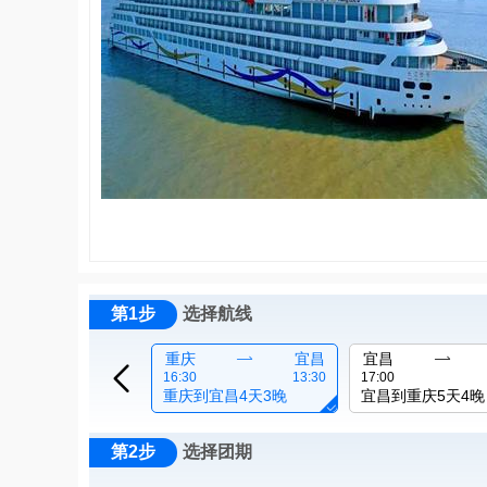
第1步
选择航线
重庆

宜昌
宜昌


16:30
13:30
17:00
重庆到宜昌4天3晚
宜昌到重庆5天4晚

第2步
选择团期