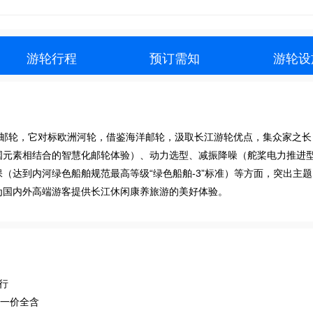
游轮行程
预订需知
游轮设
代邮轮，它对标欧洲河轮，借鉴海洋邮轮，汲取长江游轮优点，集众家之长
国元素相结合的智慧化邮轮体验）、动力选型、减振降噪（舵桨电力推进
（达到内河绿色船舶规范最高等级“绿色船舶-3”标准）等方面，突出主
为国内外高端游客提供长江休闲康养旅游的美好体验。
行
光一价全含