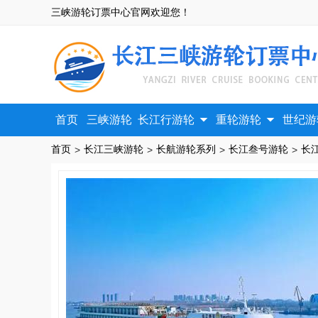
三峡游轮订票中心官网欢迎您！


首页
三峡游轮
长江行游轮
重轮游轮
世纪游
首页
长江三峡游轮
长航游轮系列
长江叁号游轮
>
>
>
>
长