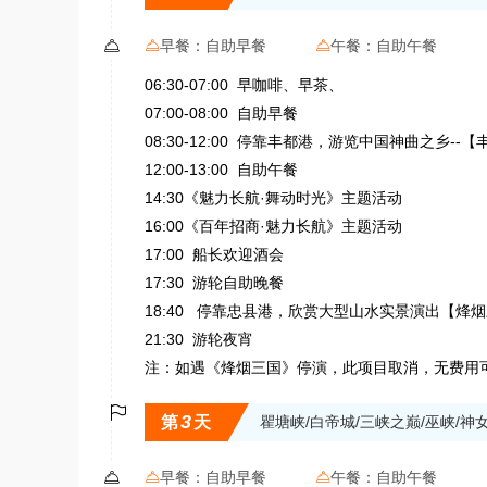

早餐：
自助早餐
午餐：
自助午餐


06:30-07:00 早咖啡、早茶、
07:00-08:00 自助早餐
08:30-12:00 停靠丰都港，游览中国神曲之乡-
12:00-13:00 自助午餐
14:30《魅力长航·舞动时光》主题活动
16:00《百年招商·魅力长航》主题活动
17:00 船长欢迎酒会
17:30 游轮自助晚餐
18:40 停靠忠县港，欣赏大型山水实景演出【烽
21:30 游轮夜宵
注：如遇《烽烟三国》停演，此项目取消，无费用

3
第
天
瞿塘峡/白帝城/三峡之巅/巫峡/神

早餐：
自助早餐
午餐：
自助午餐

