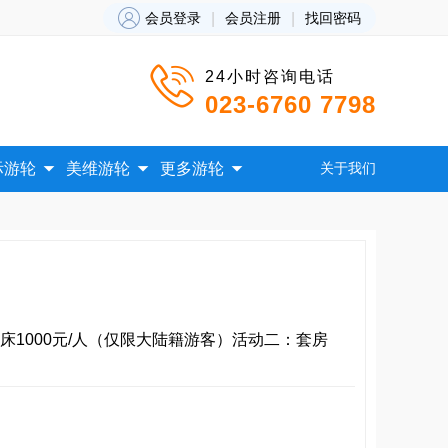

会员登录
|
会员注册
|
找回密码

24小时咨询电话
023-6760 7798



际游轮
美维游轮
更多游轮
关于我们
床1000元/人（仅限大陆籍游客）活动二：套房