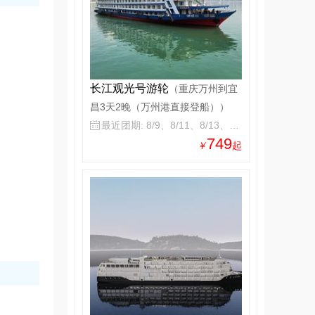
长江观光号游轮
（重庆万州到宜
昌3天2晚（万州港直接登船））
最近团期: 8/9、8/11、8/13、8/15

749
￥
起