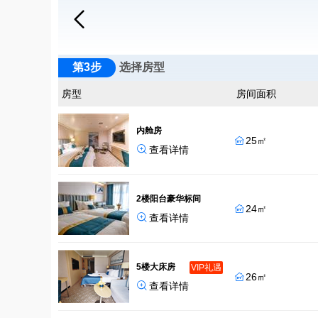

第3步
选择房型
房型
房间面积
内舱房
25㎡


查看详情
2楼阳台豪华标间
24㎡


查看详情
5楼大床房
VIP礼遇
26㎡


查看详情