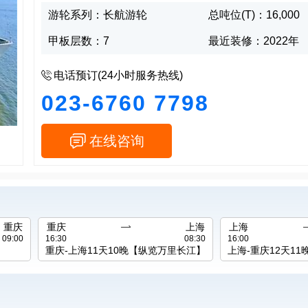
游轮系列：长航游轮
总吨位(T)：16,000
甲板层数：7
最近装修：2022年

电话预订(24小时服务热线)
023-6760 7798

在线咨询
重庆
重庆

上海
上海
09:00
16:30
08:30
16:00
重庆-上海11天10晚【纵览万里长江】
上海-重庆12天1