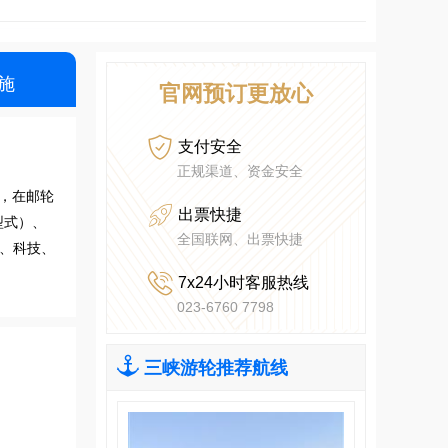
施
官网预订更放心

支付安全
正规渠道、资金安全
，在邮轮

出票快捷
型式）、
全国联网、出票快捷
题、科技、

7x24小时客服热线
023-6760 7798

三峡游轮推荐航线