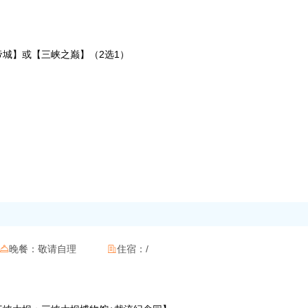
【白帝城】或【三峡之巅】（2选1）
晚餐：
敬请自理
住宿：
/

