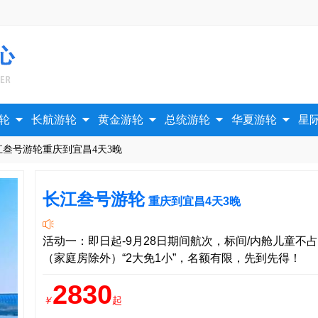





轮
长航游轮
黄金游轮
总统游轮
华夏游轮
星
江叁号游轮重庆到宜昌4天3晚
长江叁号游轮
重庆到宜昌4天3晚

活动一：即日起-9月28日期间航次，标间/内舱儿童不占
（家庭房除外）“2大免1小”，名额有限，先到先得！
2830
￥
起