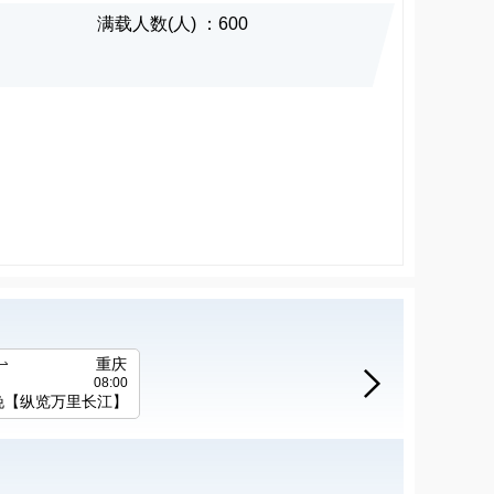
满载人数(人) ：600

重庆

08:00
1晚【纵览万里长江】