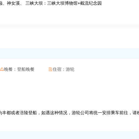
巅、神女溪、 三峡大坝：三峡大坝博物馆+截流纪念园
晚餐：
登船晚餐
住宿：
游轮


）
为丰都或者涪陵登船，如遇这种情况，游轮公司将统一安排乘车前往，请