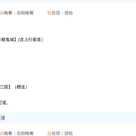
晚餐：
自助晚餐
住宿：
游轮


-【丰都鬼城】(含上行索道）
烟三国】（赠送）
可退。
女溪
晚餐：
自助晚餐
住宿：
游轮

