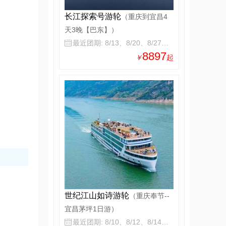
长江探索号游轮
（重庆到宜昌4
天3晚【巴东】）
最近团期: 8/13、8/20、8/27、9/3

8897
￥
起
世纪江山如诗游轮
（重庆奉节--
宜昌茅坪1日游）
最近团期: 8/10、8/12、8/14、8/16
