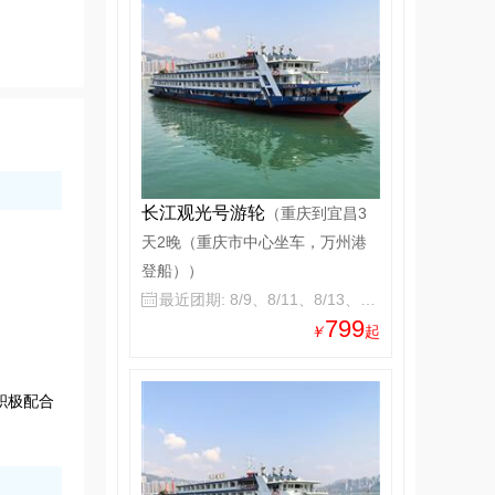
长江观光号游轮
（重庆到宜昌3
天2晚（重庆市中心坐车，万州港
登船））
最近团期: 8/9、8/11、8/13、8/15

799
￥
起
积极配合