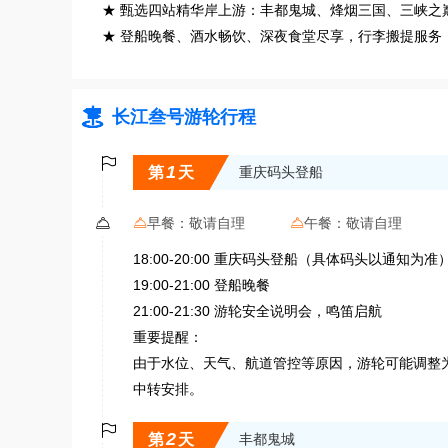
★ 甄选四站精华岸上游：丰都鬼城、烽烟三国、三峡之
★ 登船晚餐、酒水畅饮、深夜食堂尽享，行李搬提服务

长江叁号游轮行程

1
第
天
重庆码头登船

早餐：
敬请自理
午餐：
敬请自理


18:00-20:00 重庆码头登船（具体码头以通知为准
19:00-21:00 登船晚餐
21:00-21:30 游轮安全说明会，鸣笛启航
重要提醒：
由于水位、天气、航道管控等原因，游轮可能调整
中转安排。

2
第
天
丰都鬼城