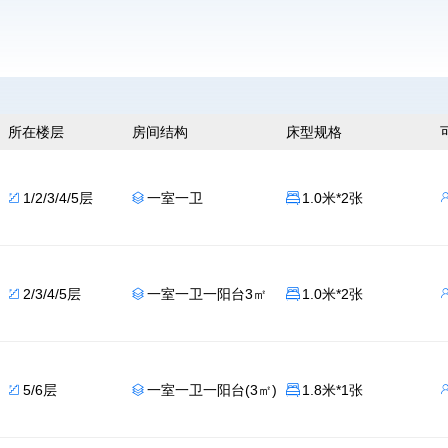
所在楼层
房间结构
床型规格
1/2/3/4/5层
一室一卫
1.0米*2张



2/3/4/5层
一室一卫一阳台3㎡
1.0米*2张



5/6层
一室一卫一阳台(3㎡)
1.8米*1张


