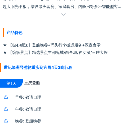
超大阳光甲板，增设绿洲套房、家庭套房、内舱房等多种智能型客
房，世纪绿洲号是长江乃至世界内河载客量最大、智能化水平最高的

游轮，该船最大的特点之一是降音减震功能更强大，堪称世界内河之
最。
产品特色
★ 【贴心赠送】登船晚餐+码头行李搬运服务+深夜食堂
★ 【缤纷景点】精选景点丰都鬼城/白帝城/神女溪/三峡大坝
世纪绿洲号游轮重庆到宜昌4天3晚行程
重庆登船
第1天

早餐: 敬请自理

午餐: 敬请自理

晚餐: 登船晚餐