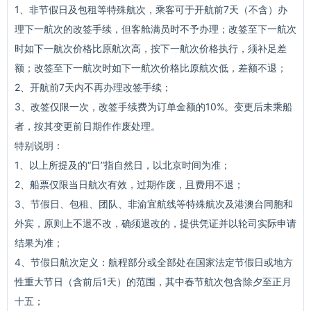
1、非节假日及包租等特殊航次，乘客可于开航前7天（不含）办
理下一航次的改签手续，但客舱满员时不予办理；改签至下一航次
时如下一航次价格比原航次高，按下一航次价格执行，须补足差
额；改签至下一航次时如下一航次价格比原航次低，差额不退；
2、开航前7天内不再办理改签手续；
3、改签仅限一次，改签手续费为订单金额的10%。变更后未乘船
者，按其变更前日期作作废处理。
特别说明：
1、以上所提及的“日”指自然日，以北京时间为准；
2、船票仅限当日航次有效，过期作废，且费用不退；
3、节假日、包租、团队、非渝宜航线等特殊航次及港澳台同胞和
外宾，原则上不退不改，确须退改的，提供凭证并以轮司实际申请
结果为准；
4、节假日航次定义：航程部分或全部处在国家法定节假日或地方
性重大节日（含前后1天）的范围，其中春节航次包含除夕至正月
十五；