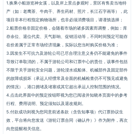
1.换乘小船游览神女溪，以及岸上景点参观时，景区有售卖当地特
产（如：老鹰茶、牛肉干、养生药材、照片，长江石字画等），此
项目非本行程指定购物场所，也非必须消费项目，请谨慎选择；
2.船票价格非固定价格，会随着市场的诸多因素而调整，例如：库
存余位、退位代卖、天气影响、促销活动等，不同时间预定可能存
在价差属于正常市场经济现象，实际以您当时购买价格为准；
3.因发生不可抗力及游轮公司已尽合理注意义务仍不能避免的事件
导致订单取消的，不属于游轮公司和订票中心的责任，该事件包括
不限于关乎游轮安全问题，游轮浸水或船体、机械部件及固定部件
的故障或损坏（承运人经惯常及全面的机械检查仍不可预见或避免
的情况），港口拥堵及堵塞或其它超出承运人控制范围的情况。
4.点击此界面中的预定按钮即视为您已阅读并知晓本页面中的参考
行程、费用说明、预定须知以及退改规则。
5.付款成功则视为您同意前述条款（含告知事项）代订票协议生
效，平台将向您发送《游轮订票合同（确认件）》作为附件，再次
向您提醒相关信息。