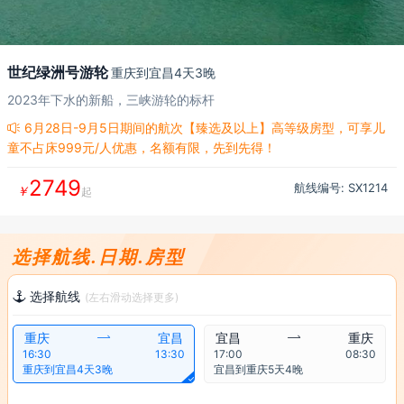
世纪绿洲号游轮
重庆到宜昌4天3晚
2023年下水的新船，三峡游轮的标杆
6月28日-9月5日期间的航次【臻选及以上】高等级房型，可享儿

童不占床999元/人优惠，名额有限，先到先得！
2749
航线编号: SX
1214
￥
起
选择航线.日期.房型
选择航线

(左右滑动选择更多)
重庆

宜昌
宜昌

重庆
16:30
13:30
17:00
08:30
重庆到宜昌4天3晚
宜昌到重庆5天4晚
