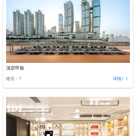
顶层甲板
楼层：7
详情》》