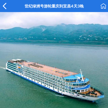


世纪绿洲号游轮重庆到宜昌4天3晚