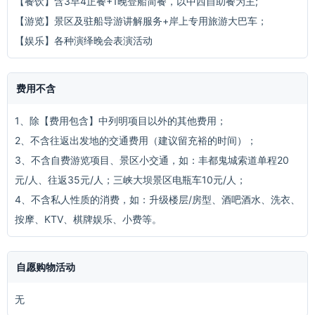
【餐饮】含3早4正餐+1晚登船简餐，以中西自助餐为主;
【游览】景区及驻船导游讲解服务+岸上专用旅游大巴车；
【娱乐】各种演绎晚会表演活动
费用不含
1、除【费用包含】中列明项目以外的其他费用；
2、不含往返出发地的交通费用（建议留充裕的时间）；
3、不含自费游览项目、景区小交通，如：丰都鬼城索道单程20
元/人、往返35元/人；三峡大坝景区电瓶车10元/人；
4、不含私人性质的消费，如：升级楼层/房型、酒吧酒水、洗衣、
按摩、KTV、棋牌娱乐、小费等。
自愿购物活动
无