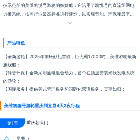
技示范船的美维凯悦号游轮的姊妹船，它沿用了凯悦号的直流组网电
力推系统，按照行业最高标准进行建造，以实现节能、环保和最平稳
的驾驶体验。 除了保留和扩展美维凯悦的原有功能设计外，美维凯旋

的乘客甲板和客舱的设计旨在为乘客提供最大的舒适度，并提供完全
不同的长江游船体验。
产品特色
【全新游轮】2025年国庆献礼首航，巨无霸17000吨，美维游轮最新
旗舰船；
【静音环保】全新采用油电混合动力，首个在顶层安装光伏发电系统
的游轮；
【国际服务】提供美式管理服务和国际化双语服务，宾至如归；
美维凯璇号游轮重庆到宜昌4天3夜行程
重庆朝天门
第1天

早餐: /