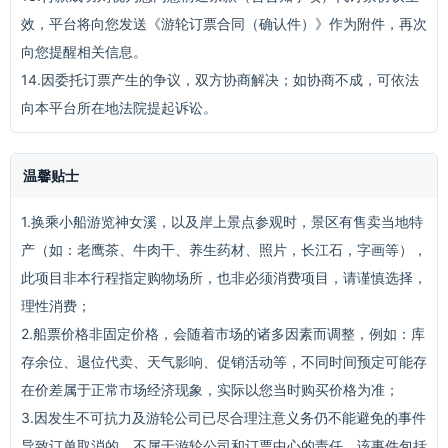
效，平台将向您发送《游轮订票合同（确认件）》作为附件，再次
向您提醒相关信息。
14.因委托订票产生的争议，双方协商解决；如协商不成，可依法
向本平台所在地法院提起诉讼。
温馨贴士
1.换乘小船游览神女溪，以及岸上景点参观时，景区有售卖当地特
产（如：老鹰茶、牛肉干、养生药材、照片，长江石，字画等），
此项目非本行程指定购物场所，也非必须消费项目，请谨慎选择，
理性消费；
2.船票价格非固定价格，会随着市场的诸多因素而调整，例如：库
存余位、退位代卖、天气影响、促销活动等，不同时间预定可能存
在价差属于正常市场经济现象，实际以您当时购买价格为准；
3.因发生不可抗力及游轮公司已尽合理注意义务仍不能避免的事件
导致订单取消的，不属于游轮公司和订票中心的责任，该事件包括