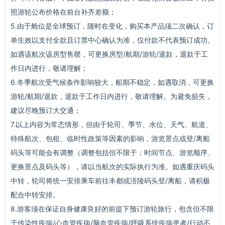
照游轮公布价格在前台补齐差额；
5.由于舱位是全球预订，随时在变化，购买本产品须二次确认，订
单生效以支付全款且订票中心确认为准，仅付款不代表预订成功。
如遇该航次该房型售罄，可更换房型/航期/游轮/退款，退款于工
作日内进行，敬请理解；
6.冬季航次受气候条件影响较大，船期不稳定，如遇取消，可更换
游轮/航期/退款，退款于工作日内进行，敬请理解。为避免损失，
建议尽晚预订大交通；
7.以上内容为常态情形，但由于轮司、季节、水位、天气、航道、
特殊航次、包租、临时性政策等因素的影响，游览景点或登/离船
码头等可能会有调整（调整包括但不限于：时间节点、游览顺序、
更换景点及码头等），请以当航次的实际执行为准。如遇重庆码头
中转，轮司将统一安排乘车前往丰都或涪陵码头登/离船，请积极
配合中转安排。
8.游客须在保证自身健康良好的前提下预订游轮旅行，包含但不限
于传染性疾病/心血管疾病/脑血管疾病/呼吸系统疾病患者/行动不