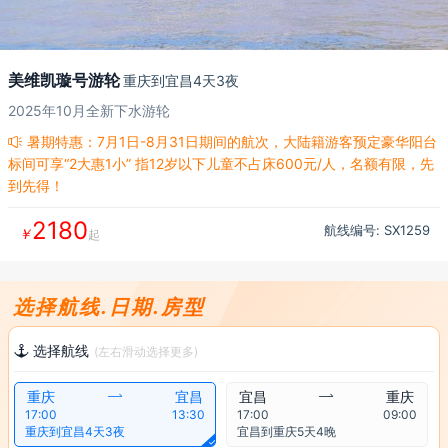
美维凯璇号游轮
重庆到宜昌4天3夜
2025年10月全新下水游轮
暑期特惠：7月1日-8月31日期间的航次，大陆籍游客预定豪华阳台

标间可享“2大惠1小” 指12岁以下儿童不占床600元/人，名额有限，先
到先得！
2180
航线编号: SX
1259
￥
起
选择航线.日期.房型
选择航线

(左右滑动选择更多)
重庆

宜昌
宜昌

重庆
17:00
13:30
17:00
09:00
重庆到宜昌4天3夜
宜昌到重庆5天4晚
