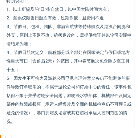
特别说明：
1、以上所提及的“日”指自然日，以中国大陆时间为准；
2、船票仅限当日航次有效，过期作废，且费用不退；
3、节假日、包租、团队、非渝宜航线等特殊航次及港澳台同胞和
外宾，原则上不退不改，确须退改的，需提供凭证并以轮司实际申
请结果为准；
4、节假日航次定义：航程部分或全部处在国家法定节假日或地方
性重大节日（含前后2天）的范围，其中春节航次包含除夕至正月
十五；
5、因发生不可抗力及游轮公司已尽合理注意义务仍不能避免的事
件导致订单取消的，不属于游轮公司和订票中心的责任，该事件包
括但不限于关乎游轮安全问题，游轮浸水或船体、机械部件及固定
部件的故障或损坏（承运人经惯常及全面的机械检查仍不可预见或
避免的情况），港口拥堵及堵塞或其它超出承运人控制范围的情
况。