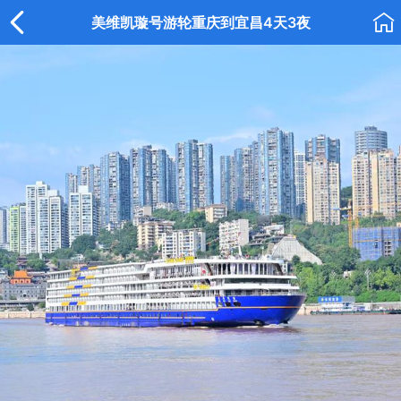


美维凯璇号游轮重庆到宜昌4天3夜