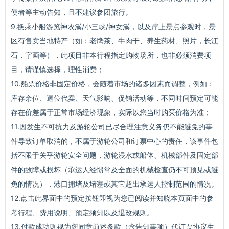
便者等主动告知，且不建议参团旅行。
9.换乘小船游览神农溪/小三峡/神女溪，以及岸上景点参观时，景
区有售卖当地特产（如：老鹰茶、牛肉干、养生药材、照片，长江
石，字画等），此项目非本行程指定购物场所，也非必须消费项
目，请谨慎选择，理性消费；
10.船票价格非固定价格，会随着市场的诸多因素而调整，例如：
库存余位、退位代卖、天气影响、促销活动等，不同时间预定可能
存在价差属于正常市场经济现象，实际以您当时购买价格为准；
11.因发生不可抗力及游轮公司已尽合理注意义务仍不能避免的事
件导致订单取消的，不属于游轮公司和订票中心的责任，该事件包
括不限于关乎游轮安全问题，游轮浸水或船体、机械部件及固定部
件的故障或损坏（承运人经惯常及全面的机械检查仍不可预见或避
免的情况），港口拥堵及堵塞或其它超出承运人控制范围的情况。
12.点击此界面中的预定按钮即视为您已阅读并知晓本页面中的参
考行程、费用说明、预定须知以及退改规则。
13.付款成功则视为您同意前述条款（含告知事项）代订票协议生