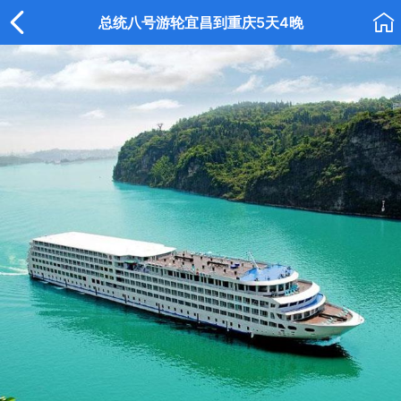


总统八号游轮宜昌到重庆5天4晚