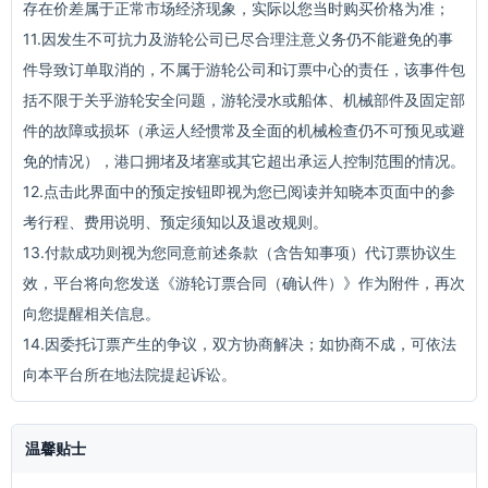
存在价差属于正常市场经济现象，实际以您当时购买价格为准；
11.因发生不可抗力及游轮公司已尽合理注意义务仍不能避免的事
件导致订单取消的，不属于游轮公司和订票中心的责任，该事件包
括不限于关乎游轮安全问题，游轮浸水或船体、机械部件及固定部
件的故障或损坏（承运人经惯常及全面的机械检查仍不可预见或避
免的情况），港口拥堵及堵塞或其它超出承运人控制范围的情况。
12.点击此界面中的预定按钮即视为您已阅读并知晓本页面中的参
考行程、费用说明、预定须知以及退改规则。
13.付款成功则视为您同意前述条款（含告知事项）代订票协议生
效，平台将向您发送《游轮订票合同（确认件）》作为附件，再次
向您提醒相关信息。
14.因委托订票产生的争议，双方协商解决；如协商不成，可依法
向本平台所在地法院提起诉讼。
温馨贴士