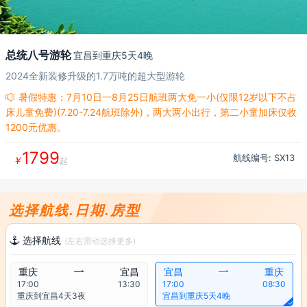
总统八号游轮
宜昌到重庆5天4晚
2024全新装修升级的1.7万吨的超大型游轮
暑假特惠：7月10日一8月25日航班两大免一小(仅限12岁以下不占

床儿童免费)(7.20-7.24航班除外)，两大两小出行，第二小童加床仅收
1200元优惠。
1799
航线编号: SX
13
￥
起
选择航线.日期.房型
选择航线

(左右滑动选择更多)
重庆

宜昌
宜昌

重庆
17:00
13:30
17:00
08:30
重庆到宜昌4天3夜
宜昌到重庆5天4晚
