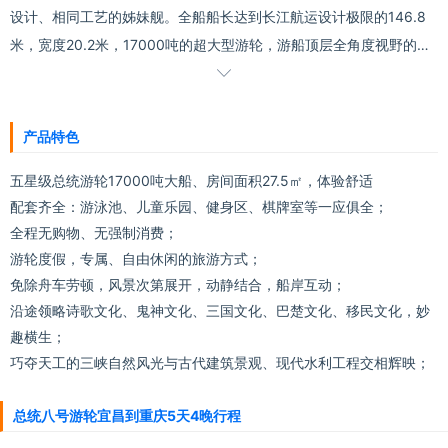
设计、相同工艺的姊妹舰。全船船长达到长江航运设计极限的146.8
米，宽度20.2米，17000吨的超大型游轮，游船顶层全角度视野的综
合观景厅，拥有长江游轮上最大的恒温游泳池。全船实际设计容量达

到近580人.2024年全新装修升级。
产品特色
五星级总统游轮17000吨大船、房间面积27.5㎡，体验舒适
配套齐全：游泳池、儿童乐园、健身区、棋牌室等一应俱全；
全程无购物、无强制消费；
游轮度假，专属、自由休闲的旅游方式；
免除舟车劳顿，风景次第展开，动静结合，船岸互动；
沿途领略诗歌文化、鬼神文化、三国文化、巴楚文化、移民文化，妙
趣横生；
巧夺天工的三峡自然风光与古代建筑景观、现代水利工程交相辉映；
总统八号游轮宜昌到重庆5天4晚行程