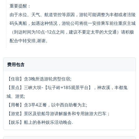
重要提醒：
由于水位、天气、航道管控等原因，游轮可能调整为丰都或者涪陵
码头离船，如遇这种情况，游轮公司将统一安排乘车前往重庆主城
（到达时间为10点-12点之间，建议不要定太早的大交通）请积极
配合中转安排,谢谢。
费用包含
【住宿】含3晚所选游轮房型住宿;
【景点】三峡大坝-【坛子岭+185观景平台】，神农溪，丰都鬼
城、游览;
【用餐】含3早4正餐，以中西自助餐为主;
【游览】景区及驻船导游讲解服务和专用旅游大巴车；
【娱乐】船上的各种娱乐活动晚会.