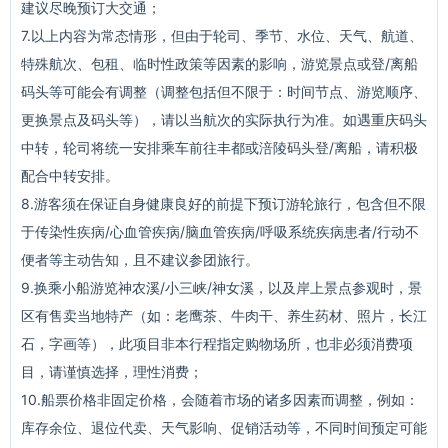
建议尽晚预订大交通；
7.以上内容为常态情形，但由于轮司、季节、水位、天气、航道、
特殊航次、包租、临时性政策等因素的影响，游览景点或登/离船
码头等可能会有调整（调整包括但不限于：时间节点、游览顺序、
更换景点及码头等），请以当航次的实际执行为准。如遇重庆码头
中转，轮司将统一安排乘车前往丰都或涪陵码头登/离船，请积极
配合中转安排。
8.游客须在保证自身健康良好的前提下预订游轮旅行，包含但不限
于传染性疾病/心血管疾病/脑血管疾病/呼吸系统疾病患者/行动不
便者等主动告知，且不建议参团旅行。
9.换乘小船游览神农溪/小三峡/神女溪，以及岸上景点参观时，景
区有售卖当地特产（如：老鹰茶、牛肉干、养生药材、照片，长江
石，字画等），此项目非本行程指定购物场所，也非必须消费项
目，请谨慎选择，理性消费；
10.船票价格非固定价格，会随着市场的诸多因素而调整，例如：
库存余位、退位代卖、天气影响、促销活动等，不同时间预定可能