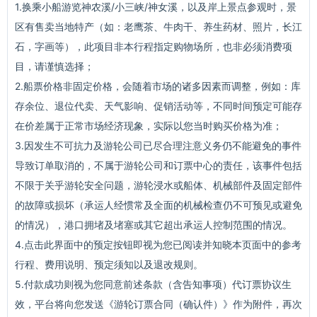
1.换乘小船游览神农溪/小三峡/神女溪，以及岸上景点参观时，景
区有售卖当地特产（如：老鹰茶、牛肉干、养生药材、照片，长江
石，字画等），此项目非本行程指定购物场所，也非必须消费项
目，请谨慎选择；
2.船票价格非固定价格，会随着市场的诸多因素而调整，例如：库
存余位、退位代卖、天气影响、促销活动等，不同时间预定可能存
在价差属于正常市场经济现象，实际以您当时购买价格为准；
3.因发生不可抗力及游轮公司已尽合理注意义务仍不能避免的事件
导致订单取消的，不属于游轮公司和订票中心的责任，该事件包括
不限于关乎游轮安全问题，游轮浸水或船体、机械部件及固定部件
的故障或损坏（承运人经惯常及全面的机械检查仍不可预见或避免
的情况），港口拥堵及堵塞或其它超出承运人控制范围的情况。
4.点击此界面中的预定按钮即视为您已阅读并知晓本页面中的参考
行程、费用说明、预定须知以及退改规则。
5.付款成功则视为您同意前述条款（含告知事项）代订票协议生
效，平台将向您发送《游轮订票合同（确认件）》作为附件，再次