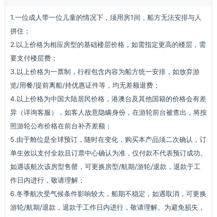
1.一位成人带一位儿童的情况下，须用房1间，船方无法安排与人
拼住；
2.以上价格为相应房型的基础楼层价格，如需指定更高的楼层，需
要支付楼层费；
3.以上价格为一票制，行程包含内容为船方统一安排，如放弃游
览/用餐/提前离船/持优惠证件等，均无差额退费；
4.以上价格为中国大陆居民价格，港澳台及其他国籍的价格会有差
异（详询客服），如客人故意隐瞒身份，在游轮前台被查出，将按
照游轮公布价格在前台补齐差额；
5.由于舱位是全球预订，随时在变化，购买本产品须二次确认，订
单生效以支付全款且订票中心确认为准，仅付款不代表预订成功。
如遇该航次该房型售罄，可更换房型/航期/游轮/退款，退款于工
作日内进行，敬请理解；
6.冬季航次受气候条件影响较大，船期不稳定，如遇取消，可更换
游轮/航期/退款，退款于工作日内进行，敬请理解。为避免损失，