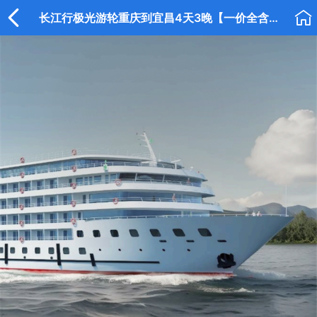


长江行极光游轮重庆到宜昌4天3晚【一价全含】