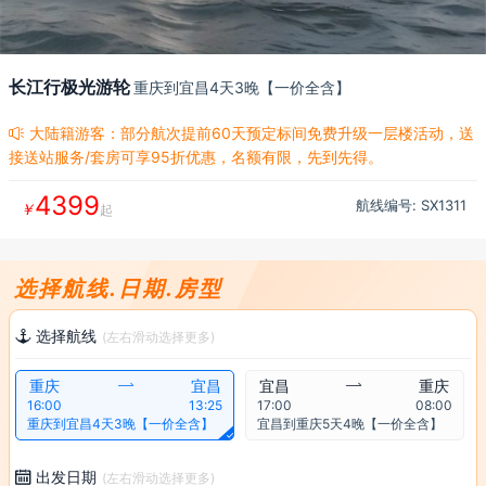
长江行极光游轮
重庆到宜昌4天3晚【一价全含】
大陆籍游客：部分航次提前60天预定标间免费升级一层楼活动，送

接送站服务/套房可享95折优惠，名额有限，先到先得。
4399
航线编号: SX
1311
￥
起
选择航线.日期.房型
选择航线

(左右滑动选择更多)
重庆

宜昌
宜昌

重庆
16:00
13:25
17:00
08:00
重庆到宜昌4天3晚【一价全含】
宜昌到重庆5天4晚【一价全含】

出发日期

(左右滑动选择更多)