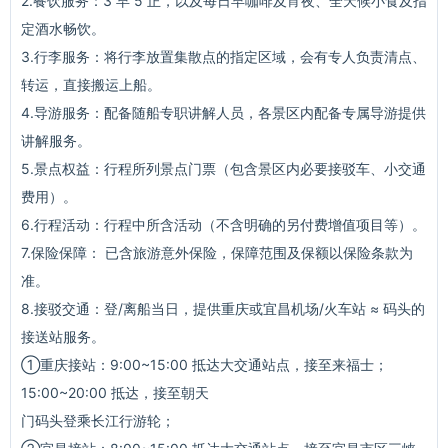
2.餐饮服务：3 早 5 正，以及每日早咖啡及宵夜、全天候小食及指
定酒水畅饮。
3.行李服务：将行李放置集散点的指定区域，会有专人负责清点、
转运，直接搬运上船。
4.导游服务：配备随船专职讲解人员，各景区内配备专属导游提供
讲解服务。
5.景点权益：行程所列景点门票（包含景区内必要接驳车、小交通
费用）。
6.行程活动：行程中所含活动（不含明确的另付费增值项目等）。
7.保险保障： 已含旅游意外保险，保障范围及保额以保险条款为
准。
8.接驳交通：登/离船当日，提供重庆或宜昌机场/火车站 ≈ 码头的
接送站服务。
①重庆接站：9:00~15:00 抵达大交通站点，接至来福士；
15:00~20:00 抵达，接至朝天
门码头登乘长江行游轮；