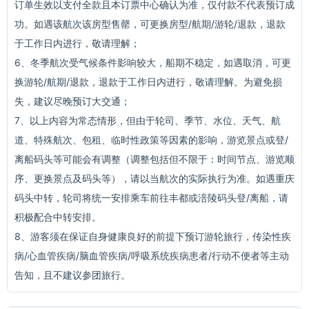
订单生效以支付全款且本订票中心确认为准，仅付款不代表预订成
功。如遇该航次该房型售罄，可更换房型/航期/游轮/退款，退款
于工作日内进行，敬请理解；
6、冬季航次受气候条件影响较大，船期不稳定，如遇取消，可更
换游轮/航期/退款，退款于工作日内进行，敬请理解。为避免损
失，建议尽晚预订大交通；
7、以上内容为常态情形，但由于轮司、季节、水位、天气、航
道、特殊航次、包租、临时性政策等因素的影响，游览景点或登/
离船码头等可能会有调整（调整包括但不限于：时间节点、游览顺
序、更换景点及码头等），请以当航次的实际执行为准。如遇重庆
码头中转，轮司将统一安排乘车前往丰都或涪陵码头登/离船，请
积极配合中转安排。
8、游客须在保证自身健康良好的前提下预订游轮旅行，传染性疾
病/心血管疾病/脑血管疾病/呼吸系统疾病患者/行动不便者等主动
告知，且不建议参团旅行。