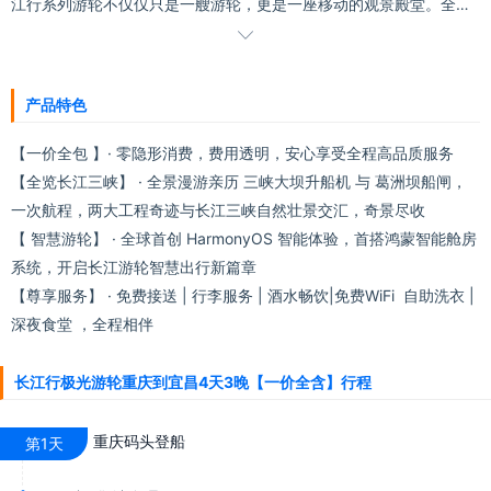
江行系列游轮不仅仅只是一艘游轮，更是一座移动的观景殿堂。全景
落地窗和超大阳光甲板带来无遮挡的开阔视野，将夔门之雄、巫峡之

秀、西陵之阔实时引入室内外空间，使您在任何公共区域或客房内，
皆可感受“船在画中行，人在景中游”的诗意场景。当长江诗韵邂逅现
产品特色
代雅致，“长江行游轮” 成为黄金水道新主角。"长江行·极光"游轮致力
【一价全包 】· 零隐形消费，费用透明，安心享受全程高品质服务
于为游客带来一场移动的、深度的、智慧的、沉浸式的长江三峡美学
【全览长江三峡】 · 全景漫游亲历 三峡大坝升船机 与 葛洲坝船闸，
之旅。
一次航程，两大工程奇迹与长江三峡自然壮景交汇，奇景尽收
【 智慧游轮】 · 全球首创 HarmonyOS 智能体验，首搭鸿蒙智能舱房
系统，开启长江游轮智慧出行新篇章
【尊享服务】 · 免费接送 | 行李服务 | 酒水畅饮|免费WiFi 自助洗衣 |
深夜食堂 ，全程相伴
长江行极光游轮重庆到宜昌4天3晚【一价全含】行程
重庆码头登船
第1天