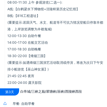
08:00-11:30 上午 参观游览(二选一):
A线:【白鹤梁水下博物馆+涪陵榨菜历史记忆馆】
B线:【816工程遗址】
(重要提示:若因天气、水文、航道等不可抗力情况登船日停靠丰都
港，上岸游览调整为丰都鬼城)
12:00-13:30 自助午餐
14:00-17:00 在船文艺活动
17:00-18:30 自助晚餐
18:30-22:00【烽烟三国】
(重要提示:如遇烽烟三国演艺活动取消或停演，将改为次日下午安
排小船游览【巫山神女溪】)
21:45-22:45 夜宵
22:00-24:00 露天影院
白帝城/三峡之巅/瞿塘峡/巫峡/西陵峡西段
第3天

早餐: 自助早餐