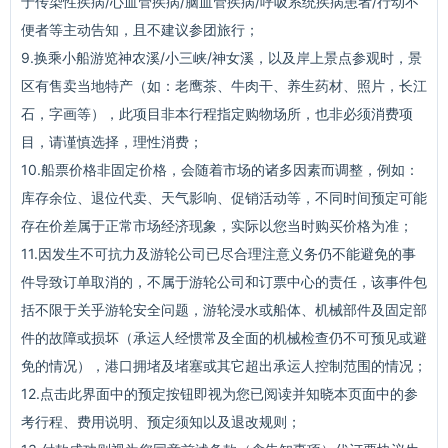
于传染性疾病/心血管疾病/脑血管疾病/呼吸系统疾病患者/行动不
便者等主动告知，且不建议参团旅行；
9.换乘小船游览神农溪/小三峡/神女溪，以及岸上景点参观时，景
区有售卖当地特产（如：老鹰茶、牛肉干、养生药材、照片，长江
石，字画等），此项目非本行程指定购物场所，也非必须消费项
目，请谨慎选择，理性消费；
10.船票价格非固定价格，会随着市场的诸多因素而调整，例如：
库存余位、退位代卖、天气影响、促销活动等，不同时间预定可能
存在价差属于正常市场经济现象，实际以您当时购买价格为准；
11.因发生不可抗力及游轮公司已尽合理注意义务仍不能避免的事
件导致订单取消的，不属于游轮公司和订票中心的责任，该事件包
括不限于关乎游轮安全问题，游轮浸水或船体、机械部件及固定部
件的故障或损坏（承运人经惯常及全面的机械检查仍不可预见或避
免的情况），港口拥堵及堵塞或其它超出承运人控制范围的情况；
12.点击此界面中的预定按钮即视为您已阅读并知晓本页面中的参
考行程、费用说明、预定须知以及退改规则；