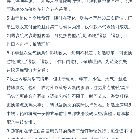
异（详询客服），如客人故意隐瞒身份，在游轮前台被查出，将按
照游轮公布价格在前台补齐差额；
5.由于舱位是全球预订，随时在变化，购买本产品须二次确认，订
单生效以支付全款且订票中心确认为准，仅付款不代表预订成功。
如遇该航次该房型售罄，可更换房型/航期/游轮/退款，退款于工
作日内进行，敬请理解；
6.冬季航次受气候条件影响较大，船期不稳定，如遇取消，可更换
游轮/航期/退款，退款于工作日内进行，敬请理解。为避免损失，
建议尽晚预订大交通；
7.以上内容为常态情形，但由于轮司、季节、水位、天气、航道、
特殊航次、包租、临时性政策等因素的影响，游览景点或登/离船
码头等可能会有调整（调整包括但不限于：时间节点、游览顺序、
更换景点及码头等），请以当航次的实际执行为准。如遇重庆码头
中转，轮司将统一安排乘车前往丰都或涪陵码头登/离船，请积极
配合中转安排；
8.游客须在保证自身健康良好的前提下预订游轮旅行，包含但不限