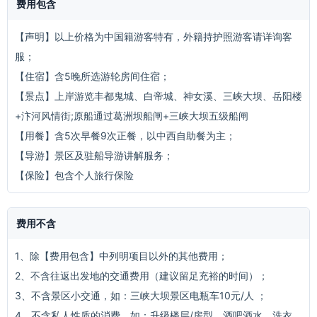
费用包含
【声明】以上价格为中国籍游客特有，外籍持护照游客请详询客
服；
【住宿】含5晚所选游轮房间住宿；
【景点】上岸游览丰都鬼城、白帝城、神女溪、三峡大坝、岳阳楼
+汴河风情街;原船通过葛洲坝船闸+三峡大坝五级船闸
【用餐】含5次早餐9次正餐，以中西自助餐为主；
【导游】景区及驻船导游讲解服务；
【保险】包含个人旅行保险
费用不含
1、除【费用包含】中列明项目以外的其他费用；
2、不含往返出发地的交通费用（建议留足充裕的时间）；
3、不含景区小交通，如：三峡大坝景区电瓶车10元/人 ；
4、不含私人性质的消费，如：升级楼层/房型、酒吧酒水、洗衣、