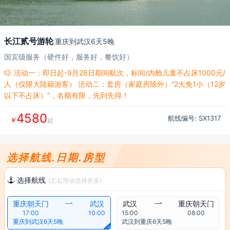
长江贰号游轮
重庆到武汉6天5晚
国宾级服务（硬件好，服务好，餐饮好）
活动一：即日起-9月28日期间航次，标间/内舱儿童不占床1000元/

人（仅限大陆籍游客） 活动二：套房（家庭房除外）“2大免1小（12岁
以下不占床）”，名额有限，先到先得！
4580
航线编号: SX
1317
￥
起
选择航线.日期.房型
选择航线

(左右滑动选择更多)
重庆朝天门

武汉
武汉

重庆朝天门
17:00
10:00
15:00
08:00
重庆到武汉6天5晚
武汉到重庆6天5晚
