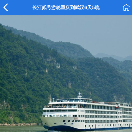


长江贰号游轮重庆到武汉6天5晚