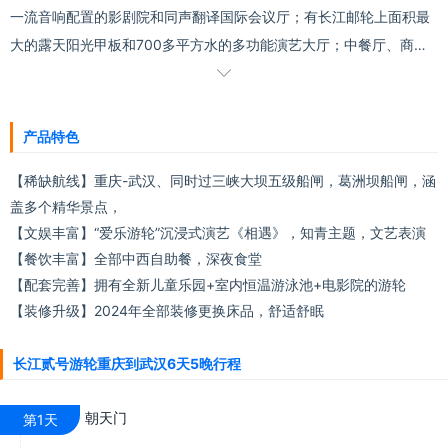
一流音响配置的影剧院和同声翻译国际会议厅；有长江邮轮上面积最
大的露天阳光甲板和700多平方水的多功能演艺大厅；中餐厅、商务
餐厅、阳光酒吧、咖啡厅、图书室、娱乐室、水疗馆、商场、国际品

牌店、珠宝店以及观光电梯等一应俱全，环境优美舒适，行程丰富多
彩，让你不用漂洋过海就能享受到海上邮轮的高品质服务。
产品特色
【稀缺航线】重庆-武汉、同时过三峡大坝五级船闸，葛洲坝船闸，涵
盖多个精华景点，
【文娱丰富】“爱乐游轮”沉浸式演艺《相遇》，知青主题，文艺表演
【餐饮丰富】全部中西自助餐，深夜食堂
【配套完善】拥有全新儿童乐园+室内恒温游泳池+电影院的游轮
【装修升级】2024年全部装修更换床品，舒适舒眠
长江贰号游轮重庆到武汉6天5晚行程
朝天门
第1天