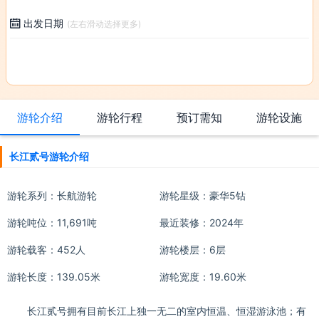
出发日期

(左右滑动选择更多)
游轮介绍
游轮行程
预订需知
游轮设施
长江贰号游轮介绍
游轮系列：
长航游轮
游轮星级：豪华5钻
游轮吨位：11,691吨
最近装修：2024年
游轮载客：452人
游轮楼层：6层
游轮长度：139.05米
游轮宽度：19.60米
长江贰号拥有目前长江上独一无二的室内恒温、恒湿游泳池；有