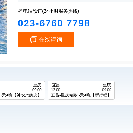

电话预订(24小时服务热线)
023-6760 7798

在线咨询

重庆
宜昌

重庆
09:00
13:00
09:00
庆5天4晚【神农架航次】
宜昌-重庆精致5天4晚【新行程】