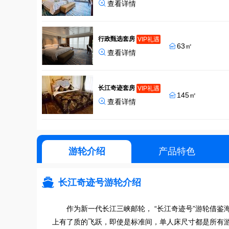

查看详情
行政甄选套房
VIP礼遇
63㎡


查看详情
长江奇迹套房
VIP礼遇
145㎡


查看详情
游轮介绍
产品特色

长江奇迹号游轮介绍
作为新一代长江三峡邮轮， “长江奇迹号”游轮借
上有了质的飞跃，即使是标准间，单人床尺寸都是所有游