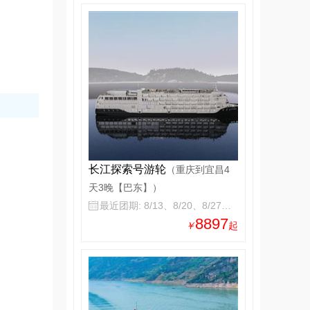
长江探索号游轮
（重庆到宜昌4
天3晚【巴东】）
最近团期: 8/13、8/20、8/27、9/3

8897
￥
起