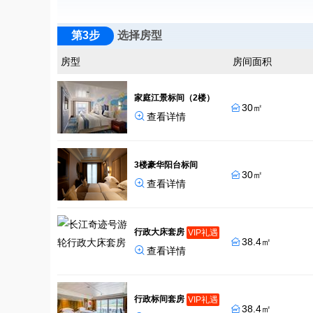
第3步
选择房型
房型
房间面积
家庭江景标间（2楼）
30㎡


查看详情
3楼豪华阳台标间
30㎡


查看详情
行政大床套房
VIP礼遇
38.4㎡


查看详情
行政标间套房
VIP礼遇
38.4㎡
