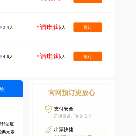
请电询
2-4人
￥
/人
预订

请电询
4-6人
￥
/人
预订

施
官网预订更放心

支付安全
正规渠道、资金安全
和舒适度

出票快捷
经典元素