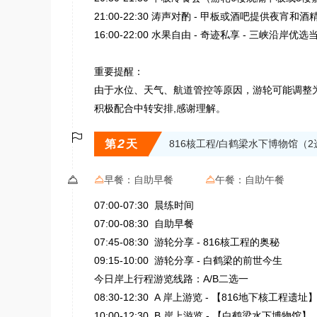
21:00-22:30 涛声对酌 - 甲板或酒吧提供夜宵
16:00-22:00 水果自由 - 奇迹私享 - 三峡沿岸优
重要提醒：
由于水位、天气、航道管控等原因，游轮可能调整为丰
积极配合中转安排,感谢理解。

2
第
天
816核工程/白鹤梁水下博物馆（2

早餐：
自助早餐
午餐：
自助午餐


07:00-07:30 晨练时间
07:00-08:30 自助早餐
07:45-08:30 游轮分享 - 816核工程的奥秘
09:15-10:00 游轮分享 - 白鹤梁的前世今生
今日岸上行程游览线路：A/B二选一
08:30-12:30 A 岸上游览 - 【816地下核工程遗址
10:00-12:30 B 岸上游览 - 【白鹤梁水下博