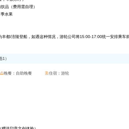
和酒精饮品（费用需自理）
选当季水果
都/涪陵登船，如遇这种情况，游轮公司将15:00-17:00统一安排乘车
选1）
晚餐：
自助晚餐
住宿：
游轮


】
物馆】（赠送印章文创体验）