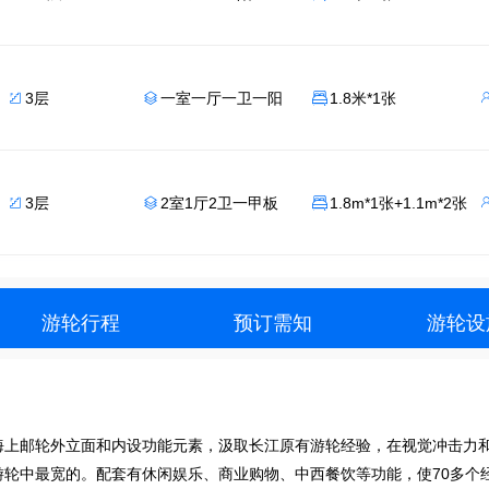
3层
一室一厅一卫一阳
1.8米*1张



3层
2室1厅2卫一甲板
1.8m*1张+1.1m*2张



游轮行程
预订需知
游轮设
鉴海上邮轮外立面和内设功能元素，汲取长江原有游轮经验，在视觉冲击力
轮中最宽的。配套有休闲娱乐、商业购物、中西餐饮等功能，使70多个