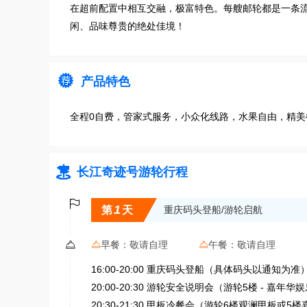
在超前配置中相互交融，极富特色。每艘邮轮都是一条
闲、品味尊贵的绝处佳境！

产品特色
全程0自费，管家式服务，小众化线路，水果自由，精美

长江奇迹号游轮行程

1
第
天
重庆码头登船/游轮启航

早餐：
敬请自理
午餐：
敬请自理


16:00-20:00 重庆码头登船（具体码头以通知为准
20:00-20:30 游轮安全说明会（游轮5楼 - 嘉年华
20:30-21:30 甲板冷餐会（游轮6楼观澜甲板或5