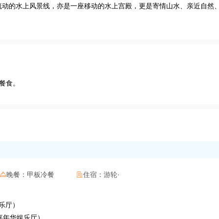
流动的水上风景线，亦是一座移动的水上宫殿，更是寄情山水、亲近自然
餐食。
晚餐：
甲板冷餐
住宿：
游轮·


）
娱乐厅）
楼嘉年华娱乐厅）