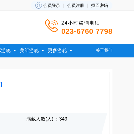

会员登录
|
会员注册
|
找回密码

24小时咨询电话
023-6760 7798



际游轮
美维游轮
更多游轮
关于我们
程】
满载人数(人) ：349