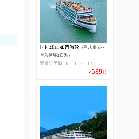
世纪江山如诗游轮
（重庆奉节--
宜昌茅坪1日游）
最近团期: 8/8、8/10、8/12、8/14

639
￥
起