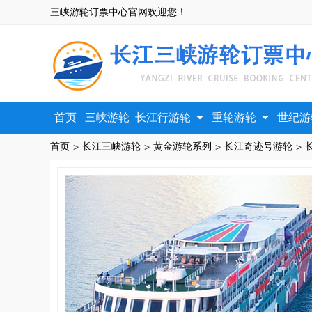
三峡游轮订票中心官网欢迎您！


首页
三峡游轮
长江行游轮
重轮游轮
世纪游
首页
长江三峡游轮
黄金游轮系列
长江奇迹号游轮
>
>
>
>