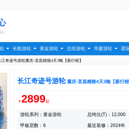





轮
长航游轮
黄金游轮
总统游轮
华夏游轮
星
长江奇迹号游轮重庆-宜昌精致4天3晚【新行程】
长江奇迹号游轮
重庆-宜昌精致4天3晚【新行
2899
￥
起
游轮系列：黄金游轮
总吨位(T)：12,000
甲板层数：6
最近装修：2024年