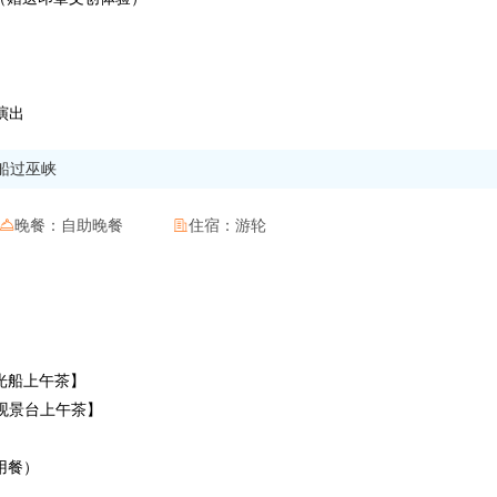
演出
船过巫峡
晚餐：
自助晚餐
住宿：
游轮


【观光船上午茶】
【私家观景台上午茶】
上用餐）