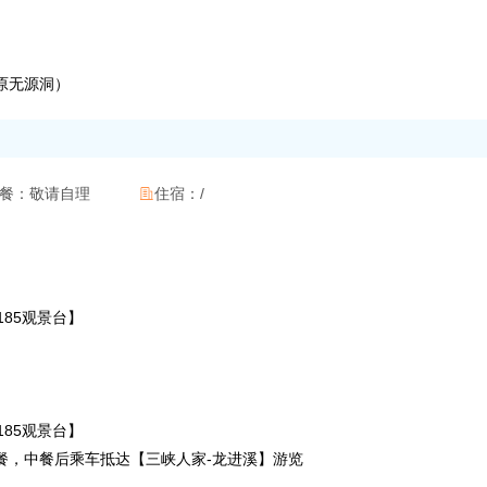
（原无源洞）
餐：
敬请自理
住宿：
/

【185观景台】
【185观景台】
享用午餐，中餐后乘车抵达【三峡人家-龙进溪】游览