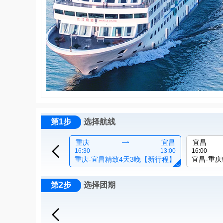
第1步
选择航线
重庆

宜昌
宜昌

16:30
13:00
16:00
重庆-宜昌精致4天3晚【新行程】
宜昌-重

第2步
选择团期
