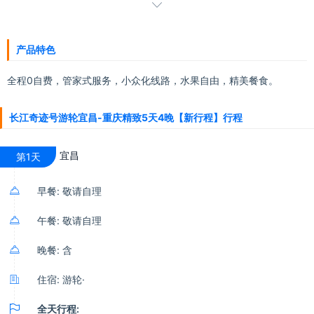
的。配套有休闲娱乐、商业购物、中西餐饮等功能，使70多个经典元

素在超前配置中相互交融，极富特色。每艘邮轮都是一条流动的水上
风景线，亦是一座移动的水上宫殿，更是寄情山水、亲近自然、商务
产品特色
休闲、品味尊贵的绝处佳境！
全程0自费，管家式服务，小众化线路，水果自由，精美餐食。
长江奇迹号游轮宜昌-重庆精致5天4晚【新行程】行程
宜昌
第1天

早餐: 敬请自理

午餐: 敬请自理

晚餐: 含

住宿: 游轮·

全天行程: