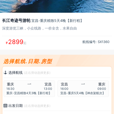
长江奇迹号游轮
宜昌-重庆精致5天4晚【新行程】
深度游览三峡，小众线路，一价全含，水果自由
2899
航线编号: SX
1360
￥
起
选择航线.日期.房型
选择航线

(左右滑动选择更多)
重庆

宜昌
宜昌

重庆
16:30
13:00
16:00
09:00
重庆-宜昌精致4天3晚【新行程】
宜昌-重庆5天4晚【神农架航次】
出发日期

(左右滑动选择更多)