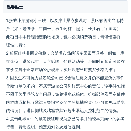
温馨贴士
1.换乘小船游览小三峡，以及岸上景点参观时，景区有售卖当地特
产（如：老鹰茶、牛肉干、养生药材、照片，长江石，字画等），
此项目非本行程指定购物场所，也非必须消费项目，请谨慎选择，
理性消费；
2.船票价格非固定价格，会随着市场的诸多因素而调整，例如：库
存余位、退位代卖、天气影响、促销活动等，不同时间预定可能存
在价差属于正常市场经济现象，实际以您当时购买价格为准；
3.因发生不可抗力及游轮公司已尽合理注意义务仍不能避免的事件
导致订单取消的，不属于游轮公司和订票中心的责任，该事件包括
不限于关乎游轮安全问题，游轮浸水或船体、机械部件及固定部件
的故障或损坏（承运人经惯常及全面的机械检查仍不可预见或避免
的情况），港口拥堵及堵塞或其它超出承运人控制范围的情况。
4.点击此界面中的预定按钮即视为您已阅读并知晓本页面中的参考
行程、费用说明、预定须知以及退改规则。