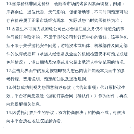
10.船票价格非固定价格，会随着市场的诸多因素而调整，例如：
库存余位、退位代卖、天气影响、促销活动等，不同时间预定可能
存在价差属于正常市场经济现象，实际以您当时购买价格为准；
11.因发生不可抗力及游轮公司已尽合理注意义务仍不能避免的事
件导致订单取消的，不属于游轮公司和订票中心的责任，该事件包
括不限于关乎游轮安全问题，游轮浸水或船体、机械部件及固定部
件的故障或损坏（承运人经惯常及全面的机械检查仍不可预见或避
免的情况），港口拥堵及堵塞或其它超出承运人控制范围的情况。
12.点击此界面中的预定按钮即视为您已阅读并知晓本页面中的参
考行程、费用说明、预定须知以及退改规则。
13.付款成功则视为您同意前述条款（含告知事项）代订票协议生
效，平台将向您发送《游轮订票合同（确认件）》作为附件，再次
向您提醒相关信息。
14.因委托订票产生的争议，双方协商解决；如协商不成，可依法
向本平台所在地法院提起诉讼。