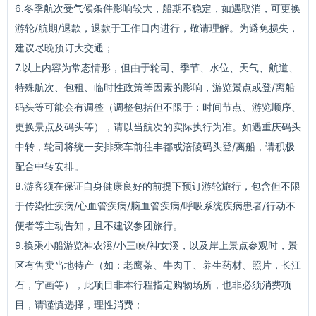
6.冬季航次受气候条件影响较大，船期不稳定，如遇取消，可更换
游轮/航期/退款，退款于工作日内进行，敬请理解。为避免损失，
建议尽晚预订大交通；
7.以上内容为常态情形，但由于轮司、季节、水位、天气、航道、
特殊航次、包租、临时性政策等因素的影响，游览景点或登/离船
码头等可能会有调整（调整包括但不限于：时间节点、游览顺序、
更换景点及码头等），请以当航次的实际执行为准。如遇重庆码头
中转，轮司将统一安排乘车前往丰都或涪陵码头登/离船，请积极
配合中转安排。
8.游客须在保证自身健康良好的前提下预订游轮旅行，包含但不限
于传染性疾病/心血管疾病/脑血管疾病/呼吸系统疾病患者/行动不
便者等主动告知，且不建议参团旅行。
9.换乘小船游览神农溪/小三峡/神女溪，以及岸上景点参观时，景
区有售卖当地特产（如：老鹰茶、牛肉干、养生药材、照片，长江
石，字画等），此项目非本行程指定购物场所，也非必须消费项
目，请谨慎选择，理性消费；