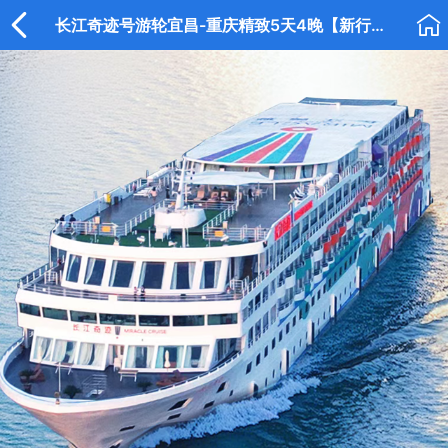


长江奇迹号游轮宜昌-重庆精致5天4晚【新行程】