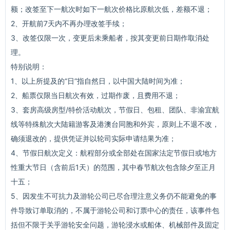
额；改签至下一航次时如下一航次价格比原航次低，差额不退；
2、开航前7天内不再办理改签手续；
3、改签仅限一次，变更后未乘船者，按其变更前日期作取消处
理。
特别说明：
1、以上所提及的“日”指自然日，以中国大陆时间为准；
2、船票仅限当日航次有效，过期作废，且费用不退；
3、套房高级房型/特价活动航次，节假日、包租、团队、非渝宜航
线等特殊航次大陆籍游客及港澳台同胞和外宾，原则上不退不改，
确须退改的，提供凭证并以轮司实际申请结果为准；
4、节假日航次定义：航程部分或全部处在国家法定节假日或地方
性重大节日（含前后1天）的范围，其中春节航次包含除夕至正月
十五；
5、因发生不可抗力及游轮公司已尽合理注意义务仍不能避免的事
件导致订单取消的，不属于游轮公司和订票中心的责任，该事件包
括但不限于关乎游轮安全问题，游轮浸水或船体、机械部件及固定