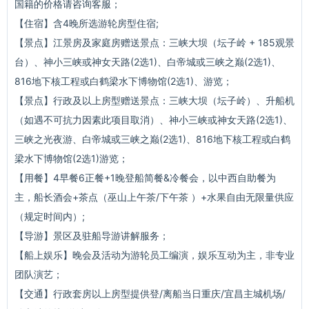
国籍的价格请咨询客服；
【住宿】含4晚所选游轮房型住宿;
【景点】江景房及家庭房赠送景点：三峡大坝（坛子岭 + 185观景
台）、神小三峡或神女天路(2选1)、白帝城或三峡之巅(2选1)、
816地下核工程或白鹤梁水下博物馆(2选1)、游览；
【景点】行政及以上房型赠送景点：三峡大坝（坛子岭）、升船机
（如遇不可抗力因素此项目取消）、神小三峡或神女天路(2选1)、
三峡之光夜游、白帝城或三峡之巅(2选1)、816地下核工程或白鹤
梁水下博物馆(2选1)游览；
【用餐】4早餐6正餐+1晚登船简餐&冷餐会，以中西自助餐为
主，船长酒会+茶点（巫山上午茶/下午茶 ）+水果自由无限量供应
（规定时间内）;
【导游】景区及驻船导游讲解服务；
【船上娱乐】晚会及活动为游轮员工编演，娱乐互动为主，非专业
团队演艺；
【交通】行政套房以上房型提供登/离船当日重庆/宜昌主城机场/