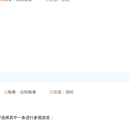
晚餐：
自助晚餐
住宿：
游轮


的喜好选择其中一条进行参观游览：