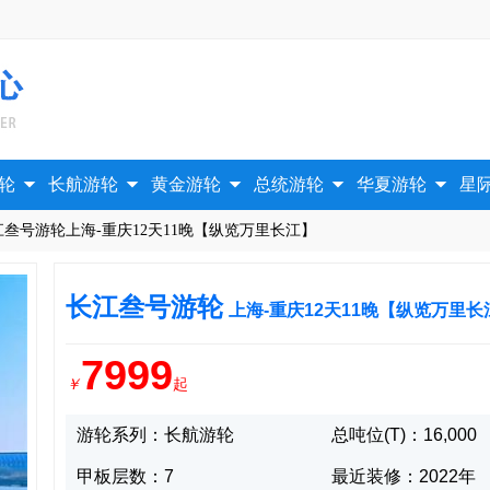





轮
长航游轮
黄金游轮
总统游轮
华夏游轮
星
江叁号游轮上海-重庆12天11晚【纵览万里长江】
长江叁号游轮
上海-重庆12天11晚【纵览万里长
7999
￥
起
游轮系列：长航游轮
总吨位(T)：16,000
甲板层数：7
最近装修：2022年