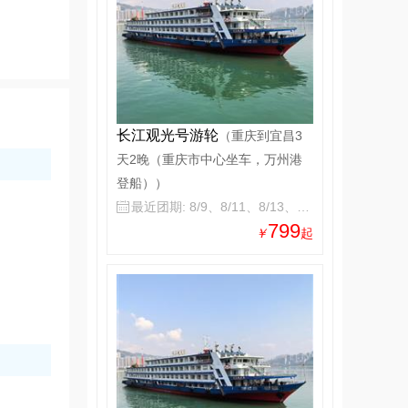
长江观光号游轮
（重庆到宜昌3
天2晚（重庆市中心坐车，万州港
登船））
最近团期: 8/9、8/11、8/13、8/15

799
￥
起