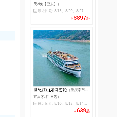
天3晚【巴东】）
最近团期: 8/13、8/20、8/27、9/3

8897
￥
起
世纪江山如诗游轮
（重庆奉节--
宜昌茅坪1日游）
最近团期: 8/10、8/12、8/14、8/16

639
￥
起