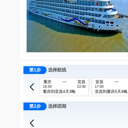
第1步
选择航线
重庆

宜昌
宜昌


16:30
13:30
17:00
重庆到宜昌4天3晚
宜昌到重庆5天4晚
第2步
选择团期
