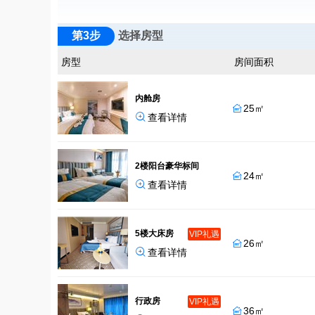
第3步
选择房型
房型
房间面积
内舱房
25㎡


查看详情
2楼阳台豪华标间
24㎡


查看详情
5楼大床房
VIP礼遇
26㎡


查看详情
行政房
VIP礼遇
36㎡
