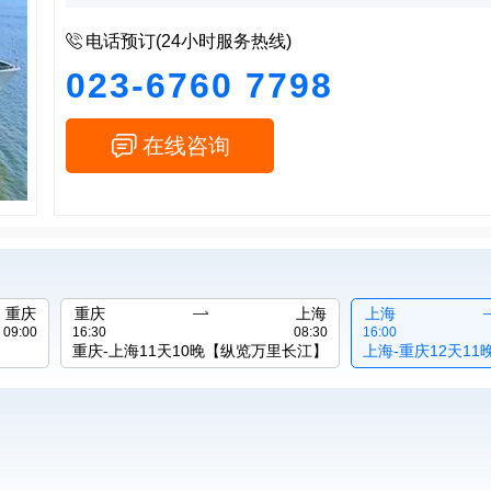

电话预订(24小时服务热线)
023-6760 7798

在线咨询
重庆
重庆

上海
上海
09:00
16:30
08:30
16:00
重庆-上海11天10晚【纵览万里长江】
上海-重庆12天1