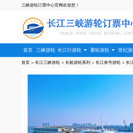
三峡游轮订票中心官网欢迎您！


首页
三峡游轮
长江行游轮
重轮游轮
世纪游
首页
长江三峡游轮
长航游轮系列
长江叁号游轮
>
>
>
>
长