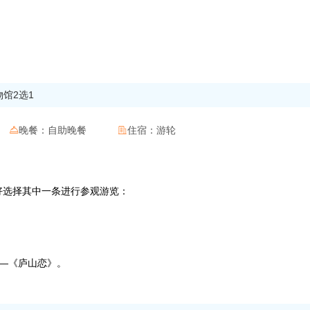
馆2选1
晚餐：
自助晚餐
住宿：
游轮


的喜好选择其中一条进行参观游览：
 ——《庐山恋》。