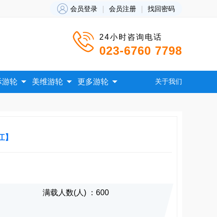

会员登录
|
会员注册
|
找回密码

24小时咨询电话
023-6760 7798



际游轮
美维游轮
更多游轮
关于我们
江】
满载人数(人) ：600