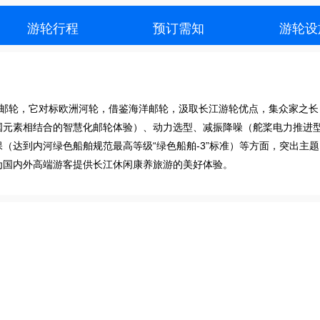
游轮行程
预订需知
游轮设
代邮轮，它对标欧洲河轮，借鉴海洋邮轮，汲取长江游轮优点，集众家之长
国元素相结合的智慧化邮轮体验）、动力选型、减振降噪（舵桨电力推进
（达到内河绿色船舶规范最高等级“绿色船舶-3”标准）等方面，突出主
为国内外高端游客提供长江休闲康养旅游的美好体验。