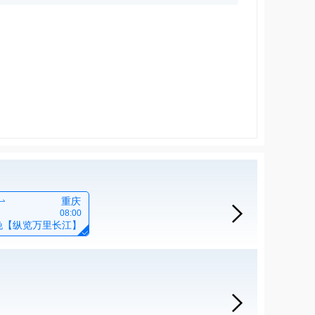

重庆

08:00
1晚【纵览万里长江】

