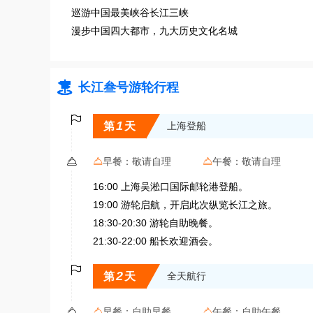
巡游中国最美峡谷长江三峡
漫步中国四大都市，九大历史文化名城

长江叁号游轮行程

1
第
天
上海登船

早餐：
敬请自理
午餐：
敬请自理


16:00 上海吴淞口国际邮轮港登船。
19:00 游轮启航，开启此次纵览长江之旅。
18:30-20:30 游轮自助晚餐。
21:30-22:00 船长欢迎酒会。

2
第
天
全天航行

早餐：
自助早餐
午餐：
自助午餐

