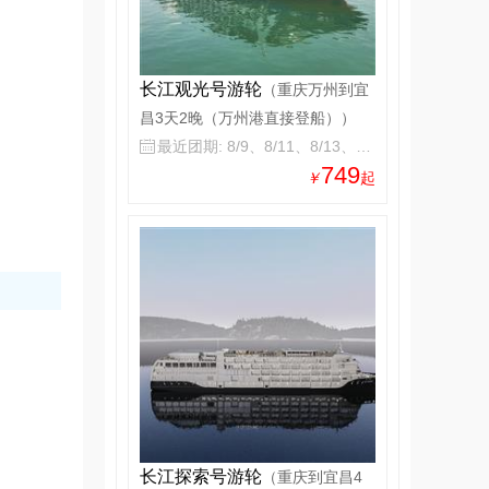
长江观光号游轮
（重庆万州到宜
昌3天2晚（万州港直接登船））
最近团期: 8/9、8/11、8/13、8/15

749
￥
起
长江探索号游轮
（重庆到宜昌4