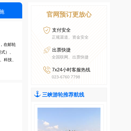
施
官网预订更放心

支付安全
正规渠道、资金安全
，在邮轮

出票快捷
型式）、
全国联网、出票快捷
题、科技、

7x24小时客服热线
023-6760 7798

三峡游轮推荐航线