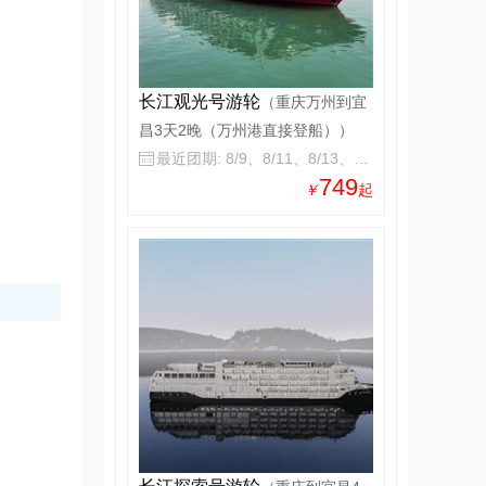
长江观光号游轮
（重庆万州到宜
昌3天2晚（万州港直接登船））
最近团期: 8/9、8/11、8/13、8/15

749
￥
起