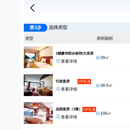

第3步
选择房型
房型
房间面积
2楼豪华阳台标间/大床房
28㎡


查看详情
行政套房
VIP礼遇
38.5㎡


查看详情
总统套房（3楼）
VIP礼遇
106㎡


查看详情