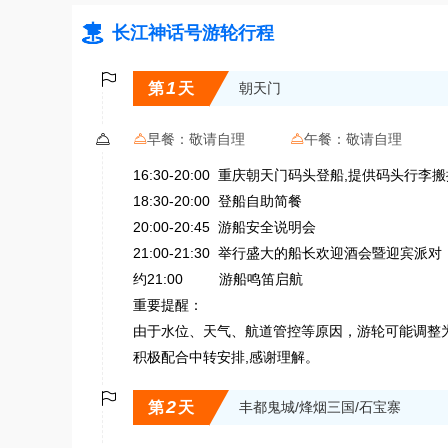

长江神话号游轮行程

1
第
天
朝天门

早餐：
敬请自理
午餐：
敬请自理


16:30-20:00 重庆朝天门码头登船,提供码头行李
18:30-20:00 登船自助简餐
20:00-20:45 游船安全说明会
21:00-21:30 举行盛大的船长欢迎酒会暨迎宾派对
约21:00 游船鸣笛启航
重要提醒：
由于水位、天气、航道管控等原因，游轮可能调整为丰
积极配合中转安排,感谢理解。

2
第
天
丰都鬼城/烽烟三国/石宝寨