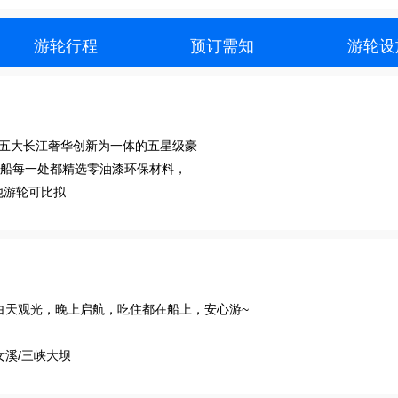
游轮行程
预订需知
游轮设
术和五大长江奢华创新为一体的五星级豪
全船每一处都精选零油漆环保材料，
他游轮可比拟
，白天观光，晚上启航，吃住都在船上，安心游~
女溪/三峡大坝