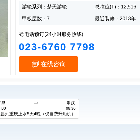
游轮系列：楚天游轮
总吨位(T)：12,516
甲板层数：7
最近装修：2013年

电话预订(24小时服务热线)
023-6760 7798

在线咨询
宜昌

重庆
7:00
08:30
宜昌到重庆上水5天4晚（仅自费升船机）