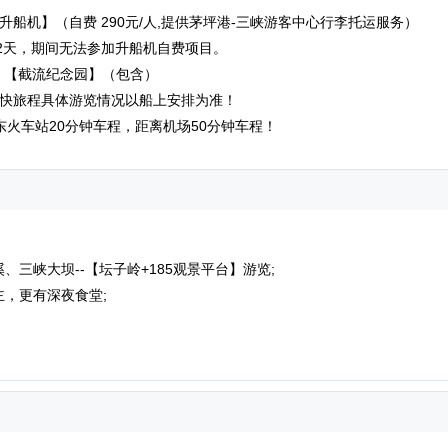
【升船机】（自费 290元/人,提供茅坪港-三峡游客中心行李托运服务）
期42天，期间无法参加升船机自费项目。
馆】、【截流纪念园】（包含）
束愉快旅程具体游览情况以船上安排为准！
火车站20分钟车程，距离机场50分钟车程！
三峡大坝--【坛子岭+185观景平台】游览;
主，更有深夜食堂;