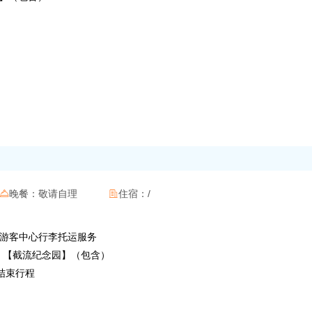
）
晚餐：
敬请自理
住宿：
/


三峡游客中心行李托运服务
馆】、【截流纪念园】（包含）
，结束行程
：