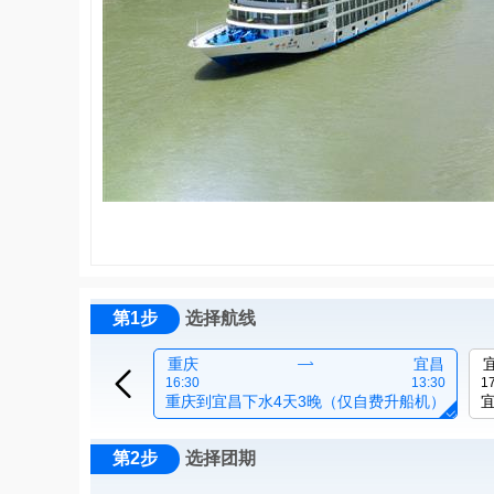
第1步
选择航线
重庆

宜昌

16:30
13:30
1
重庆到宜昌下水4天3晚（仅自费升船机）

第2步
选择团期