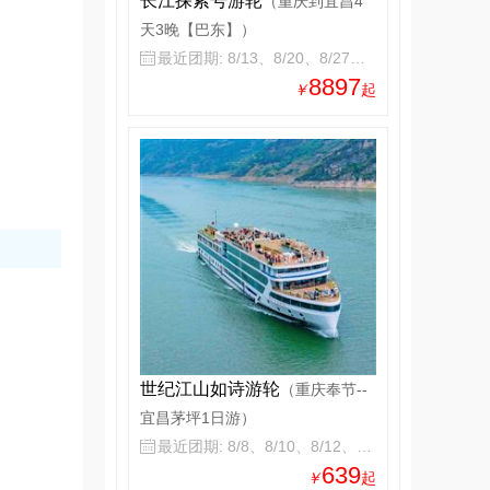
长江探索号游轮
（重庆到宜昌4
天3晚【巴东】）
最近团期: 8/13、8/20、8/27、9/3

8897
￥
起
世纪江山如诗游轮
（重庆奉节--
宜昌茅坪1日游）
最近团期: 8/8、8/10、8/12、8/14

639
￥
起