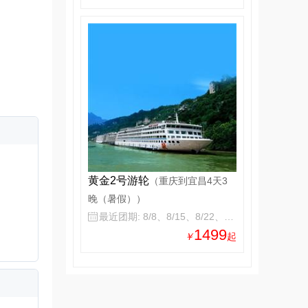
黄金2号游轮
（重庆到宜昌4天3
晚（暑假））
最近团期: 8/8、8/15、8/22、8/29

1499
￥
起