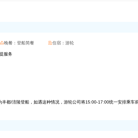
晚餐：
登船简餐
住宿：
游轮


搬提服务
都/涪陵登船，如遇这种情况，游轮公司将15:00-17:00统一安排乘车