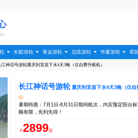





轮
长航游轮
黄金游轮
总统游轮
华夏游轮
星
长江神话号游轮重庆到宜昌下水4天3晚（仅自费升船机）
长江神话号游轮
重庆到宜昌下水4天3晚（仅自

暑期特惠：7月1日-8月31日期间航次，内宾预定阳台标准
额有限，先到先得！
2899
￥
起