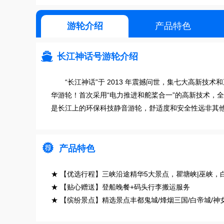
游轮介绍
产品特色

长江神话号游轮介绍
“长江神话”于 2013 年震撼问世，集七大高新技
华游轮！首次采用“电力推进和舵桨合一”的高新技术，
是长江上的环保科技静音游轮，舒适度和安全性远非其

产品特色
★ 【优选行程】三峡沿途精华5大景点，瞿塘峡|巫峡
★ 【贴心赠送】登船晚餐+码头行李搬运服务
★ 【缤纷景点】精选景点丰都鬼城/烽烟三国/白帝城/神