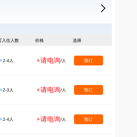

可入住人数
价格
选择
请电询
2-4人
￥
/人
预订

请电询
2-3人
￥
/人
预订

请电询
2-4人
￥
/人
预订
