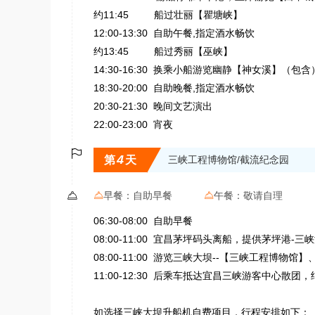
约11:45 船过壮丽【瞿塘峡】
12:00-13:30 自助午餐,指定酒水畅饮
约13:45 船过秀丽【巫峡】
14:30-16:30 换乘小船游览幽静【神女溪】（包含
18:30-20:00 自助晚餐,指定酒水畅饮
20:30-21:30 晚间文艺演出
22:00-23:00 宵夜

4
第
天
三峡工程博物馆/截流纪念园

早餐：
自助早餐
午餐：
敬请自理


06:30-08:00 自助早餐
08:00-11:00 宜昌茅坪码头离船，提供茅坪港-
08:00-11:00 游览三峡大坝--【三峡工程博物
11:00-12:30 后乘车抵达宜昌三峡游客中心散团
如选择三峡大坝升船机自费项目，行程安排如下