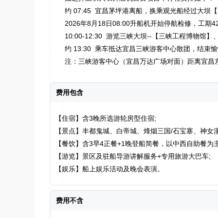
约 07:45 宜昌茅坪港离船，换乘观光船经过大坝
2026年8月18日08:00升船机开始停航检修，工
10:00-12:30 游览三峡大坝--【三峡工程博物
约 13:30 乘车抵达宜昌三峡游客中心散团，结
注：三峡游客中心（宜昌万达广场对面）距离宜昌东
费用包含
【住宿】含3晚所选游轮房型住宿;
【景点】丰都鬼城、白帝城、烽烟三国/石宝寨、神女溪、
【餐饮】含3早4正餐+1晚登船简餐，以中西自助餐为
【游览】景区及驻船导游讲解服务+专用旅游大巴车;
【娱乐】船上娱乐活动及晚会表演。
费用不含