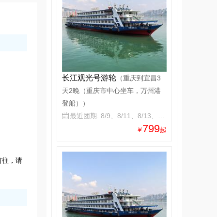
长江观光号游轮
（重庆到宜昌3
天2晚（重庆市中心坐车，万州港
登船））
最近团期: 8/9、8/11、8/13、8/15

799
￥
起
前往，请