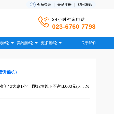

会员登录
|
会员注册
|
找回密码

24小时咨询电话
023-6760 7798



际游轮
美维游轮
更多游轮
关于我们
费升船机）
间“ 2大惠1小”，即12岁以下不占床600元/人，名