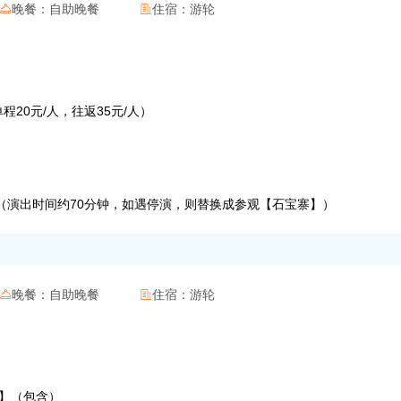
晚餐：
自助晚餐
住宿：
游轮


单程20元/人，往返35元/人）
包含）（演出时间约70分钟，如遇停演，则替换成参观【石宝寨】）
晚餐：
自助晚餐
住宿：
游轮


城】（包含）