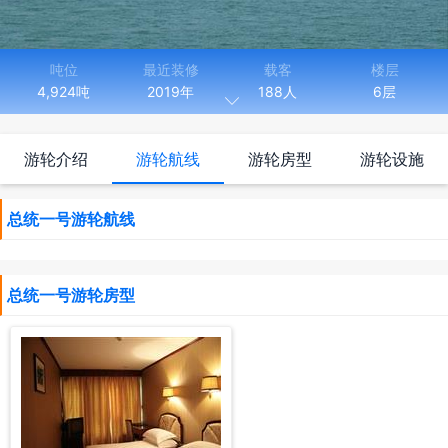
吨位
最近装修
载客
楼层
4,924吨
2019年
188人
6层

长度
宽度
90.00米
16.00米
游轮介绍
游轮航线
游轮房型
游轮设施
总统1号游轮是长江上公共区域面积较大的跨世纪游船，长江涉外
游轮之一。2019年全新装修，顶级设计物超所值。全数字化管理模
总统一号游轮航线
式，是长江上三峡游船公共面积最大，公共设施最齐全的游轮之
一。“总统一号”大型三峡游轮享有装饰精美、设备一流、功能齐全、
安全舒适、服务上乘之美誉。
总统一号游轮房型