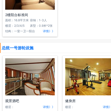
2楼阳台标准间
面积：16.8平方米
容纳：1-3人
楼层：2/3/4/5
床型：0.9米*2张
结构：一室一卫一阳台
详情》》
总统一号游轮设施
观景酒吧
健身房
楼层：
详情》》
楼层：
详情