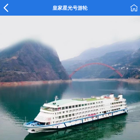


皇家星光号游轮