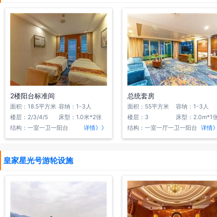
2楼阳台标准间
总统套房
面积：18.5平方米
容纳：1-3人
面积：55平方米
容纳：1-3人
楼层：2/3/4/5
床型：1.0米*2张
楼层：3
床型：2.0m*1
结构：一室一卫一阳台
详情》》
结构：一室一厅一卫一阳台
详情
皇家星光号游轮设施