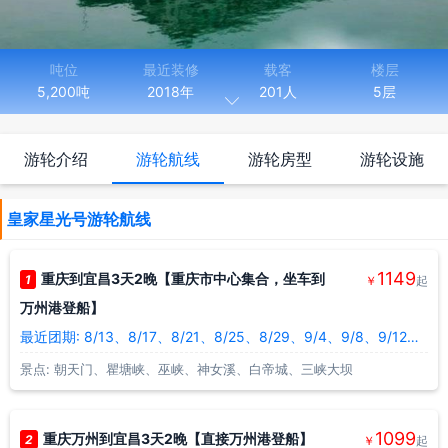
吨位
最近装修
载客
楼层
5,200吨
2018年
201人
5层

长度
宽度
92.00米
18.00米
游轮介绍
游轮航线
游轮房型
游轮设施
皇家星光号游船的前身是龙系帝王号，2011年上半年对游船进行
了重新装修。皇家星光号游船上装置了十分先进的硬件设施，在最早
皇家星光号游轮航线
一批的长江豪华游船中是独一无二的。游船上共有90间不同房型的客
房，所有房间内都设有专门的独立观景阳台，让游客即使在在房间内
也能欣赏到长江两岸的美景。皇家星光号游船上还建有许多娱乐设
1149
重庆到宜昌3天2晚【重庆市中心集合，坐车到
1
￥
起
施：棋牌室、酒吧等等，让游客的长江三峡游船之旅更加的丰富多
万州港登船】
彩，体贴入微的照顾登上龙腾星光号的每一位游客。
最近团期: 8/13、8/17、8/21、8/25、8/29、9/4、9/8、9/12、9/16、9/20
景点: 朝天门、瞿塘峡、巫峡、神女溪、白帝城、三峡大坝
1099
重庆万州到宜昌3天2晚【直接万州港登船】
2
￥
起