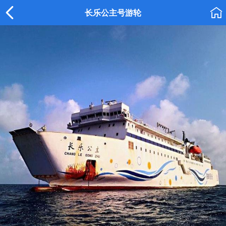


长乐公主号游轮