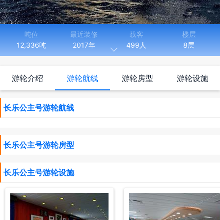
吨位
最近装修
载客
楼层
12,336吨
2017年
499人
8层

长度
宽度
129.36米
20.50米
游轮介绍
游轮航线
游轮房型
游轮设施
“长乐公主号邮轮”是新一代的中国籍豪华客滚轮，于2017年3月
首航，海南长乐公主号邮轮是为西沙生态旅游航线而量身打造的全新
长乐公主号游轮航线
客滚船。 “长乐公主号”邮轮总吨12336，净吨6661，船舶总长
129.36米，船宽20.5米，型深7.2米，吃水5.4米，最大载客量499
人，每个航次收客人数不超过320人，航速16.5节。 邮轮上海南文化
长乐公主号游轮房型
茶餐厅，咖啡厅，会所等休闲娱乐设施一应俱全，还有阳光甲板剧场
歌舞表演，南海知识文化讲座......精彩纷呈的活动和悦目愉心的登岛
观光之旅，不会让你虚度西沙之旅。 “长乐公主号”邮轮有多种房型供
长乐公主号游轮设施
您选择，内舱房、海景房以及豪华套房，总有一间温馨的房间等待着
您。游玩之余，透过海景窗看着蔚蓝的大海、洁白的浪花、沐浴着温
暖的阳光，或是在内舱房听着音乐、品一杯热茶，亦或是在套房内的
沙发上，享受属于您的奢华体验。