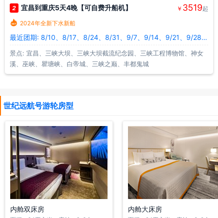
3519
宜昌到重庆5天4晚【可自费升船机】
2
江海的山水之约，一场穿越时空的文化之旅。可以在茜茜酒廊，品着
￥
起
茜茜公主最爱的葡萄酒——“欧洲王室的贡酒”、“酒中zhi王，王室之

2024年全新下水新船
酒”，欣赏来自匈牙利特别展出“茜茜公主神秘的礼服”。除此之外，匈
最近团期: 8/10、8/17、8/24、8/31、9/7、9/14、9/21、9/28、10/5、10/12
牙利葡萄酒协会还为世纪游轮船员提供葡萄酒文化、知识、品鉴等专
景点: 宜昌、三峡大坝、三峡大坝截流纪念园、三峡工程博物馆、神女
业培训，针对世纪游轮宾客举行葡萄酒品鉴会、知识分享会。
溪、巫峡、瞿塘峡、白帝城、三峡之巅、丰都鬼城
世纪远航号游轮房型
内舱双床房
内舱大床房