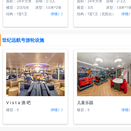
面积：24平方米
容纳：2-2人
面积：24平方米
容纳：2-2人
楼层：2/3/5/6
床型：1.0米*2张
楼层：3/5
床型：1.8米*1
结构：1室1卫
详情》》
结构：1室1卫（无阳台）
详情
世纪远航号游轮设施
V i s t a 酒 吧
儿童乐园
楼层：5
详情》》
楼层：5
详情