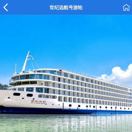


世纪远航号游轮