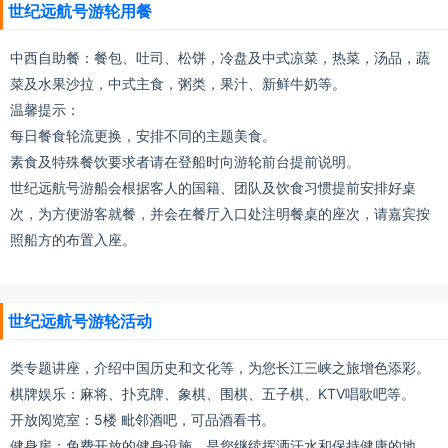
世纪远航号游轮用餐
中西自助餐：餐包、吐司、松饼，冷盘及中式凉菜，热菜，汤品，蔬
菜及水果沙拉，中式主食，粥类，果汁、新鲜牛奶等。
温馨提示：
每日餐食轮流更换，安排不同的主题美食。
素食及特殊餐饮要求者请在登船时向游轮前台提前说明。
世纪远航号游船会根据客人的国籍、团队及饮食习惯提前安排好桌
次，为方便游客就餐，并会在餐厅入口处注明餐桌的座次，请嘉宾按
照船方的布置入座。
世纪远航号游轮活动
类专题讲座，介绍中国历史和文化等，为您长江三峡之旅增色添彩。
棋牌娱乐：麻将、扑克牌、象棋、围棋、五子棋、KTV唱歌吧等。
开放阅览室：5楼 毗邻酒吧，可品酒看书。
健身房：免费开放的健身设施，是您继续挥洒汗水和保持健康的地