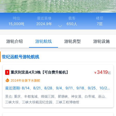
吨位
最近装修
载客
楼层
15,000吨
2024.9年
650人
7层

长度
宽度
149.00米
21.00米
游轮介绍
游轮航线
游轮房型
游轮设施
世纪远航号（Century Voyage），于2024年9月13日首航，是
目前三峡游轮中最新的一艘游轮，是长江新一代电力推进绿色智能豪
世纪远航号游轮航线
华游轮，是世纪游轮全新 “荣耀级Pro” 游轮，是长江上的“大平层”，有
超两千多平米的顶层阳光甲板，有与房间等宽的超大观景阳台。世纪
远航有经济舒适的内舱房，豪华温馨的阳台标准房和各种高等级套房
3419
重庆到宜昌4天3晚【可自费升船机】
1
￥
起
等8种不同房型，满足不同人群多样化房型需求。世纪远航有超多权

2024年全新下水新船
益，一价全含、白天过峡、管家服务、提前值船、中西自助早午餐
最近团期: 8/14、8/21、8/28、9/4、9/11、9/18、9/25、10/2、10/9、10/16
+海鲜自助、江上火锅（套房）、酒水畅饮、精致下午茶、无线耳
麦、智能窗帘（套房）、自助洗衣房等等，解锁并重新定义三峡游轮
景点: 重庆、丰都鬼城、烽烟三国、瞿塘峡、神女溪、白帝城、巫山、
的高端玩法。基于荣耀级游轮的提档升级，世纪远航在安全、绿色、
三峡大坝、三峡大坝截流纪念园、三峡工程博物馆
科技、智能、舒适的游轮性能和体验上，再度提升行业标杆。世纪远
航还拥有长江上第一个中西文化主题空间——“茜茜酒廊”，一次跨越