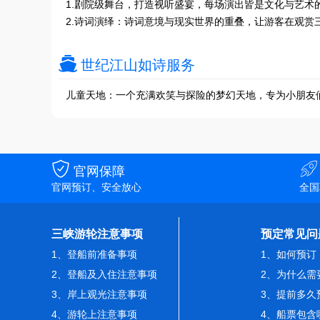
1.剧院级舞台，打造视听盛宴，每场演出皆是文化与艺术
2.诗词演绎：诗词意境与现实世界的重叠，让游客在观

世纪江山如诗服务
儿童天地：一个充满欢笑与探险的梦幻天地，专为小朋友


官网保障
官网预订、安全放心
全国
三峡游轮注意事项
预定常见问
1、登船前准备事项
1、如何预订
2、登船及入住注意事项
2、为什么需
3、岸上观光注意事项
3、提前多久
4、游轮上注意事项
4、船票包含