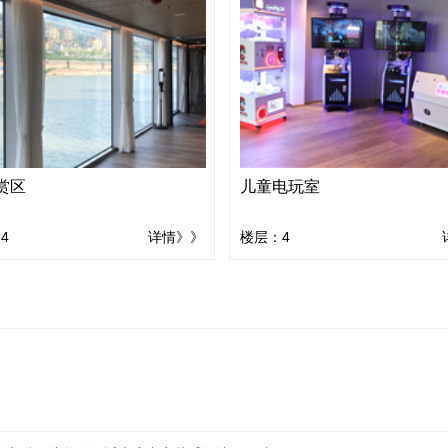
赏区
儿童电玩室
4
详情》》
楼层：4