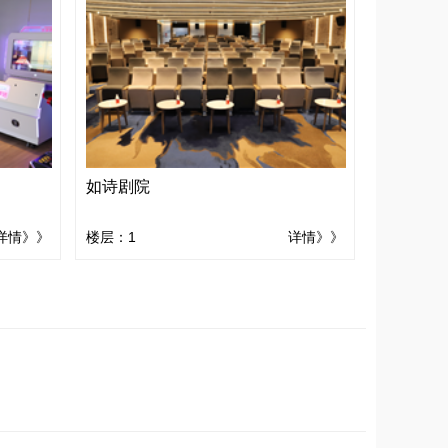
如诗剧院
详情》》
楼层：1
详情》》