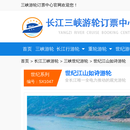
三峡游轮订票中心官网欢迎您！


首页
三峡游轮
长江行游轮
重轮游轮
世纪游
首页
长江三峡游轮
三峡世纪游轮
世纪江山如诗游轮
>
>
>
世纪江山如诗游轮
世纪系列
全长江唯一全电力推动的观光游轮
编号：SX1047