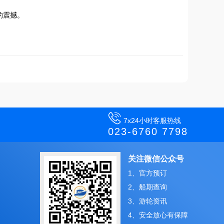
的震撼。

7x24小时客服热线
023-6760 7798
关注微信公众号
1、官方预订
2、船期查询
3、游轮资讯
4、安全放心有保障