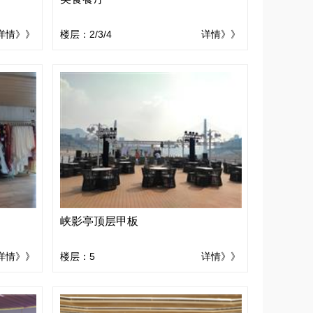
详情》》
楼层：2/3/4
详情》》
峡影亭顶层甲板
详情》》
楼层：5
详情》》