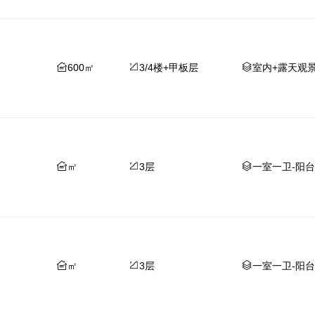



600㎡
3/4楼+甲板层
室内+露天观



㎡
3层
一室一卫-阳台



㎡
3层
一室一卫-阳台