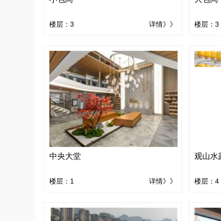
楼层：3
详情》》
楼层：3
中央大堂
观山水
楼层：1
详情》》
楼层：4