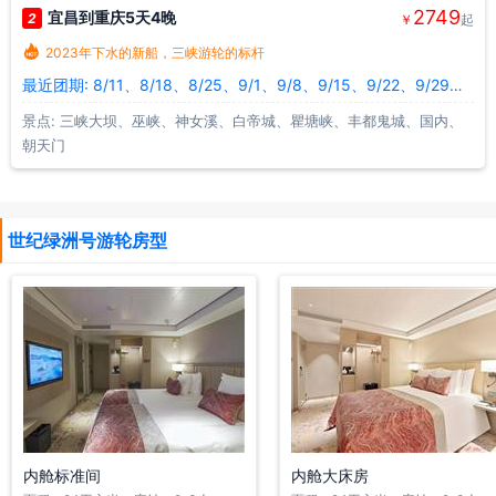
2749
宜昌到重庆5天4晚
2
￥
起

2023年下水的新船，三峡游轮的标杆
最近团期: 8/11、8/18、8/25、9/1、9/8、9/15、9/22、9/29、10/6、10/13
景点: 三峡大坝、巫峡、神女溪、白帝城、瞿塘峡、丰都鬼城、国内、
朝天门
世纪绿洲号游轮房型
内舱标准间
内舱大床房