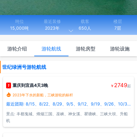
吨位
最近装修
载客
楼层
15,000吨
2023年
650人
7层

长度
宽度
149.98米
21.20米
游轮介绍
游轮航线
游轮房型
游轮设施
世纪绿洲号游轮，是2023年下水的长江新一代电力推进绿色智能
游轮，长149.98米，总吨位1.5万吨，载客量高达650人，上千平米
世纪绿洲号游轮航线
超大阳光甲板，增设绿洲套房、家庭套房、内舱房等多种智能型客
房，世纪绿洲号是长江乃至世界内河载客量最大、智能化水平最高的
游轮，该船最大的特点之一是降音减震功能更强大，堪称世界内河之
2749
重庆到宜昌4天3晚
1
￥
起
最。

2023年下水的新船，三峡游轮的标杆
最近团期: 8/15、8/22、8/29、9/5、9/12、9/19、9/26、10/3、10/10、10/17
景点: 丰都鬼城、烽烟三国、巫峡、神女溪、瞿塘峡、三峡大坝、升船
机