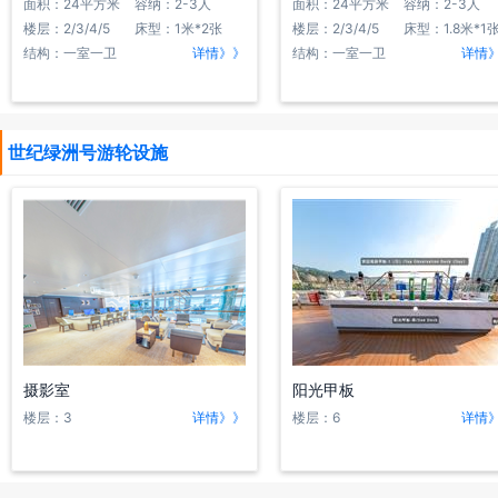
面积：24平方米
容纳：2-3人
面积：24平方米
容纳：2-3人
楼层：2/3/4/5
床型：1米*2张
楼层：2/3/4/5
床型：1.8米*1
结构：一室一卫
详情》》
结构：一室一卫
详情
世纪绿洲号游轮设施
摄影室
阳光甲板
楼层：3
详情》》
楼层：6
详情