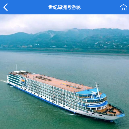


世纪绿洲号游轮