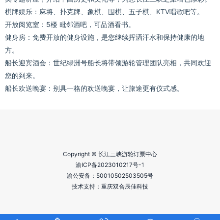
棋牌娱乐：麻将、扑克牌、象棋、围棋、五子棋、KTV唱歌吧等。
开放阅览室：5楼 毗邻酒吧，可品酒看书。
健身房：免费开放的健身设施，是您继续挥洒汗水和保持健康的地
方。
船长迎宾酒会：世纪绿洲号船长将带领游轮管理团队亮相，共同欢迎
您的到来。
船长欢送晚宴：别具一格的欢送晚宴，让旅途更有仪式感。
Copyright © 长江三峡游轮订票中心
渝ICP备2023010217号-1
渝公安备：
50010502503505号
技术支持：重庆双合辰佳科技