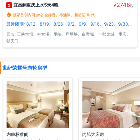
2748
宜昌到重庆上水5天4晚
2
￥
起

独家首创内河游轮“全静音、零油漆、超舒适”时代
最近团期: 8/12、8/19、8/26、9/2、9/9、9/16、9/23、9/30、10/7、10/14
景点: 三峡大坝、神女溪、巫峡、瞿塘峡、白帝城、丰都鬼城、重庆、
朝天门
世纪荣耀号游轮房型
内舱标准间
内舱大床房