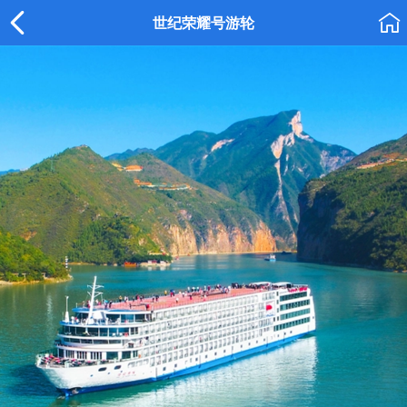


世纪荣耀号游轮