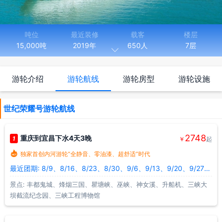
吨位
最近装修
载客
楼层
15,000吨
2019年
650人
7层

长度
宽度
149.98米
21.00米
游轮介绍
游轮航线
游轮房型
游轮设施
世纪荣耀号游轮，于2019年9月正式投入运营，长149.98米，总
吨位15000吨，载客量高达650人，上千平米超大阳光甲板，增设荣
世纪荣耀号游轮航线
耀套房、家庭套房、内舱房等多种智能型客房，是长江乃至世界内河
载客量最大、智能化水平最高的游轮,堪称世界内河之最。
2748
重庆到宜昌下水4天3晚
1
￥
起

独家首创内河游轮“全静音、零油漆、超舒适”时代
最近团期: 8/9、8/16、8/23、8/30、9/6、9/13、9/20、9/27、10/4、10/11
景点: 丰都鬼城、烽烟三国、瞿塘峡、巫峡、神女溪、升船机、三峡大
坝截流纪念园、三峡工程博物馆