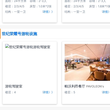
面积：24平方米
容纳：2-3人
面积：24平方米
容纳：2-3人
楼层：2/3/4/5
床型：1.0米*2张
楼层：2/3/4/5
床型：1.8米*1
结构：一室一卫
详情》》
结构：一室一卫
详情
世纪荣耀号游轮设施
游轮驾驶室
帕沃利昂餐厅
PAVOLEON's
楼层：4
详情》》
楼层：5
详情