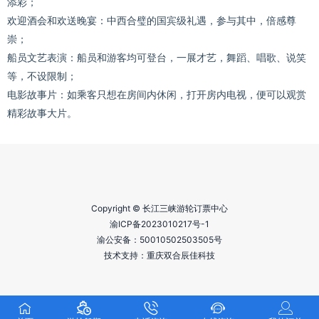
添彩；
欢迎酒会和欢送晚宴：中西合璧的国宾级礼遇，参与其中，倍感尊
崇；
船员文艺表演：船员和游客均可登台，一展才艺，舞蹈、唱歌、说笑
等，不设限制；
电影故事片：如乘客只想在房间内休闲，打开房内电视，便可以观赏
精彩故事大片。
Copyright © 长江三峡游轮订票中心
渝ICP备2023010217号-1
渝公安备：
50010502503505号
技术支持：重庆双合辰佳科技




