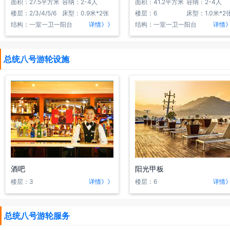
面积：27.5平方米
容纳：2-4人
面积：41.2平方米
容纳：2-4人
楼层：2/3/4/5/6
床型：0.9米*2张
楼层：6
床型：1.0米*2
结构：一室一卫一阳台
详情》》
结构：一室一卫一阳台
详情
总统八号游轮设施
酒吧
阳光甲板
楼层：3
详情》》
楼层：6
详情
总统八号游轮服务