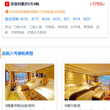
1799
宜昌到重庆5天4晚
2
￥
起

2024全新装修升级的1.7万吨的超大型游轮
最近团期: 8/10、8/17、8/24、8/31、9/7、9/14、9/21
景点: 三峡大坝、三峡人家、升船机、神农溪、白帝城、瞿塘峡、巫
峡、丰都鬼城、武陵山大裂谷
总统八号游轮房型
2楼豪华阳台标准间
6楼行政房