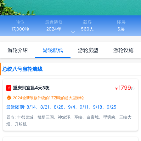
吨位
最近装修
载客
楼层
17,000吨
2024年
560人
6层

长度
宽度
146.80米
20.20米
游轮介绍
游轮航线
游轮房型
游轮设施
2013年4月投入运营的“总统7号游轮”和“总统8号游轮”，是相同
设计、相同工艺的姊妹舰。全船船长达到长江航运设计极限的146.8
总统八号游轮航线
米，宽度20.2米，17000吨的超大型游轮，游船顶层全角度视野的综
合观景厅，拥有长江游轮上最大的恒温游泳池。全船实际设计容量达
到近580人.2024年全新装修升级。
1799
重庆到宜昌4天3夜
1
￥
起

2024全新装修升级的1.7万吨的超大型游轮
最近团期: 8/14、8/21、8/28、9/4、9/11、9/18、9/25
景点: 丰都鬼城、烽烟三国、神农溪、巫峡、白帝城、瞿塘峡、三峡大
坝、升船机